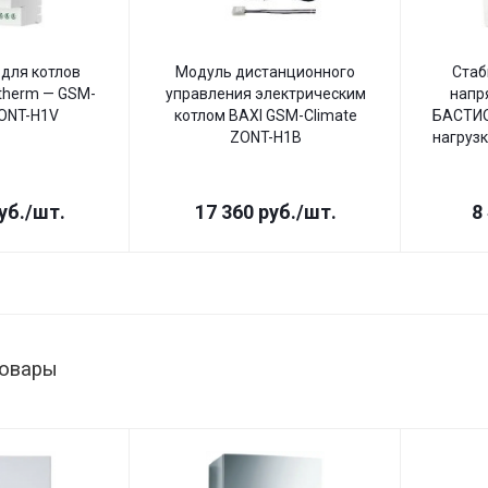
для котлов
Модуль дистанционного
Стаб
therm — GSM-
управления электрическим
напр
ZONT-H1V
котлом BAXI GSM-Climate
БАСТИО
ZONT-H1B
нагрузк
уб.
/шт.
17 360
руб.
/шт.
8
товары