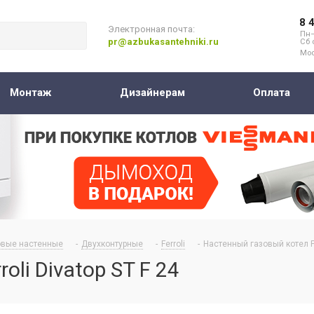
8 
Электронная почта:
Пн–
pr@azbukasantehniki.ru
Сб 
Мос
Монтаж
Дизайнерам
Оплата
овые настенные
-
Двухконтурные
-
Ferroli
-
Настенный газовый котел Fer
li Divatop ST F 24