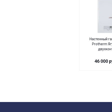
Настенный га
Protherm Яг
двухкон
46 000
р