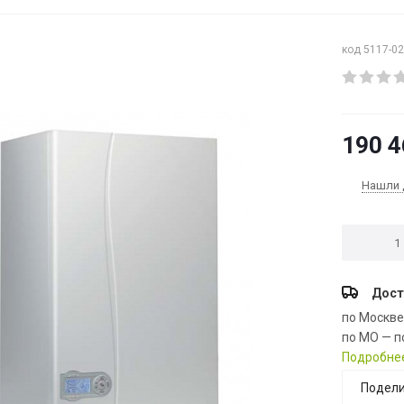
код 5117-0
190 4
Нашли 
Дост
по Москв
по МО — п
Подробне
Подели