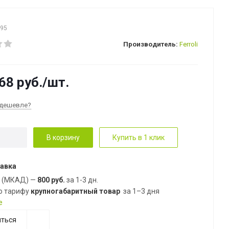
295
Производитель:
Ferroli
68
руб.
/шт.
дешевле?
В корзину
Купить в 1 клик
авка
е (МКАД) —
800 руб.
за 1-3 дн.
о тарифу
крупногабаритный товар
за 1–3 дня
е
ться