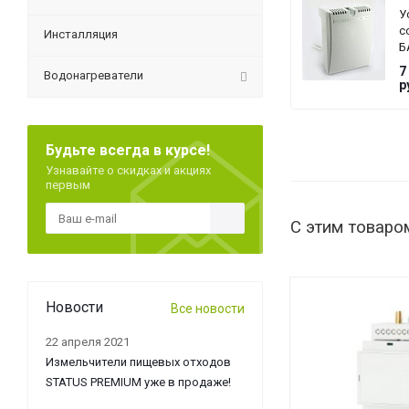
У
с
Инсталляция
Б
T
7
Водонагреватели
G
р
Будьте всегда в курсе!
Узнавайте о скидках и акциях
первым
С этим товаро
Новости
Все новости
22 апреля 2021
Измельчители пищевых отходов
STATUS PREMIUM уже в продаже!