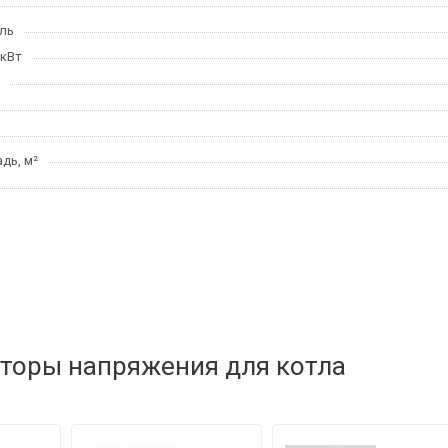
ль
 кВт
дь, м²
торы напряжения для котла