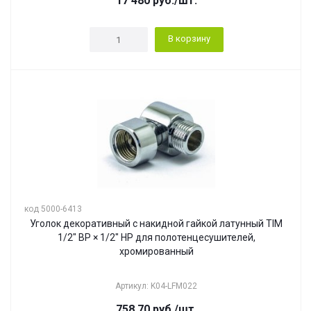
17 480
руб.
/шт.
В корзину
код 5000-6413
Уголок декоративный c накидной гайкой латунный TIM
1/2" ВР × 1/2" НР для полотенцесушителей,
хромированный
Артикул: K04-LFM022
758.70
руб.
/шт.