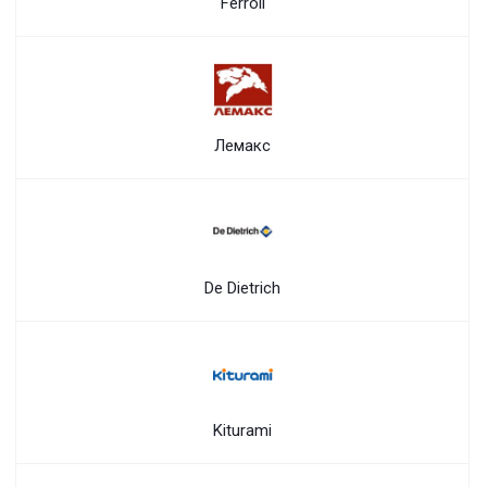
Ferroli
Лемакс
De Dietrich
Kiturami