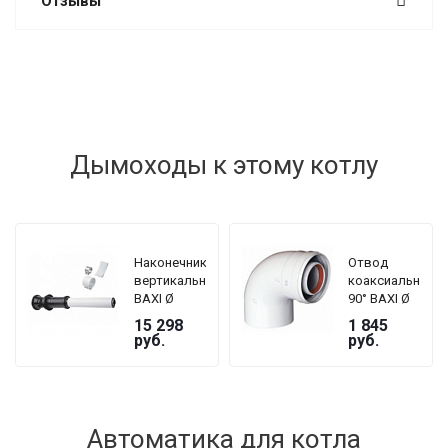
Отзывы
Дымоходы к этому котлу
Наконечник
Отвод
вертикальный
коаксиальный
BAXI Ø
90° BAXI Ø
60/100 мм
60/100 мм,
15 298
1 845
для
без муфты
руб.
руб.
коаксиальной
трубы,
длина 1000
мм
Автоматика для котла