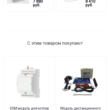
7 880
8 410
GF
БАСТИОН
руб.
руб.
ST-1515
мощность
нагрузки
1515 Вт,
145–260 В,
настенный
С этим товаром покупают
GSM модуль для котлов
Модуль дистанционного