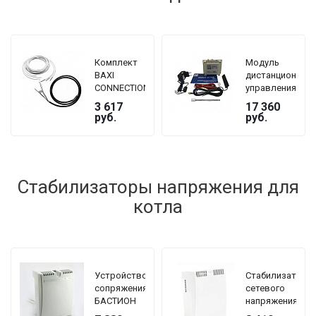
Комплект
Модуль
BAXI
дистанционного
CONNECTION
управления
KIT (датчик
электрическим
3 617
17 360
температуры
котлом
руб.
руб.
воды с
BAXI GSM-
кабелем
Climate
для
ZONT-H1B
подключения)
Стабилизаторы напряжения для
котла
Устройство
Стабилизатор
сопряжения
сетевого
БАСТИОН
напряжения
TEPLOCOM
TEPLOCOM