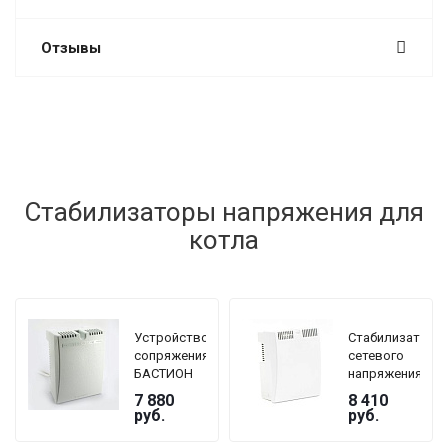
Отзывы
Стабилизаторы напряжения для
котла
Устройство
Стабилизатор
сопряжения
сетевого
БАСТИОН
напряжения
TEPLOCOM
TEPLOCOM
7 880
8 410
GF
БАСТИОН
руб.
руб.
ST-1515
мощность