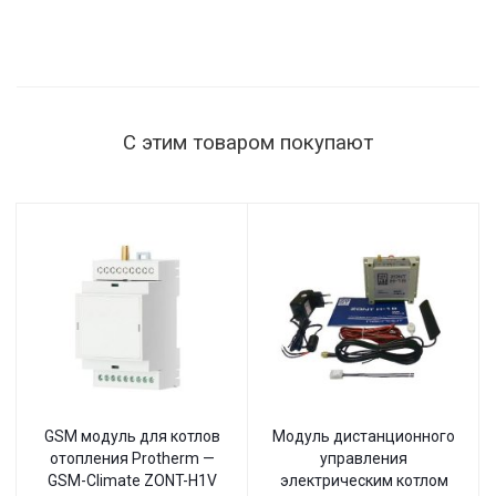
мощность
нагрузки
1515 Вт,
145–260 В,
настенный
С этим товаром покупают
GSM модуль для котлов
Модуль дистанционного
отопления Protherm —
управления
GSM-Climate ZONT-H1V
электрическим котлом