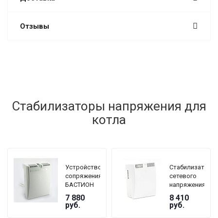
Отзывы
Стабилизаторы напряжения для
котла
Устройство
Стабилизатор
сопряжения
сетевого
БАСТИОН
напряжения
TEPLOCOM
TEPLOCOM
7 880
8 410
GF
БАСТИОН
руб.
руб.
ST-1515