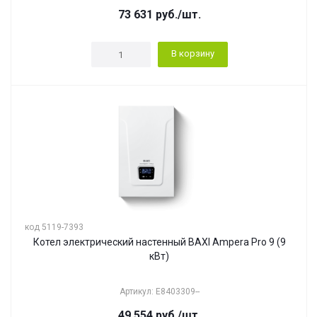
73 631
руб.
/шт.
В корзину
код 5119-7393
Котел электрический настенный BAXI Ampera Pro 9 (9
кВт)
Артикул: E8403309--
49 554
руб.
/шт.