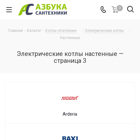
0
Главная
-
Каталог
-
Котлы отопления
-
Электрические котлы
-
Настенные
Электрические котлы настенные —
страница 3
Arderia