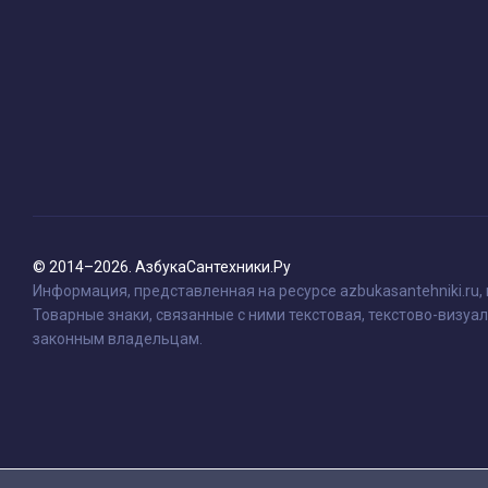
© 2014–2026. АзбукаСантехники.Ру
Информация, представленная на ресурсе azbukasantehniki.ru,
Товарные знаки, связанные с ними текстовая, текстово-визуал
законным владельцам.