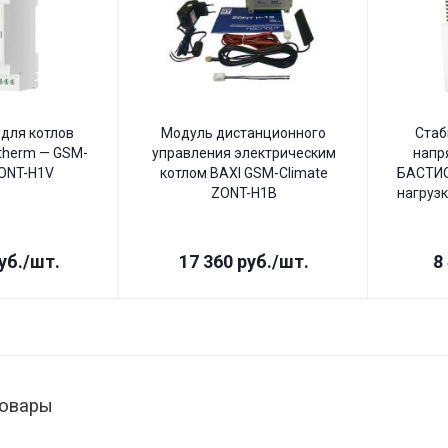
для котлов
Модуль дистанционного
Стаб
therm — GSM-
управления электрическим
напр
ZONT-H1V
котлом BAXI GSM-Climate
БАСТИО
ZONT-H1B
нагрузк
уб.
/шт.
17 360
руб.
/шт.
8
товары