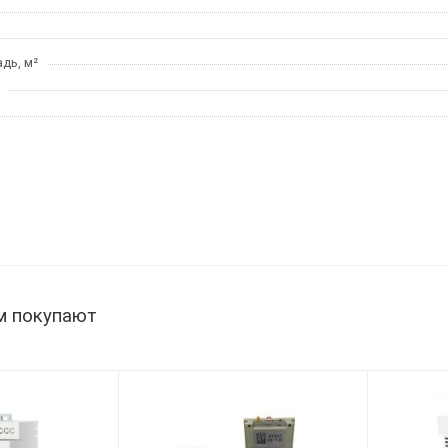
дь, м²
м покупают