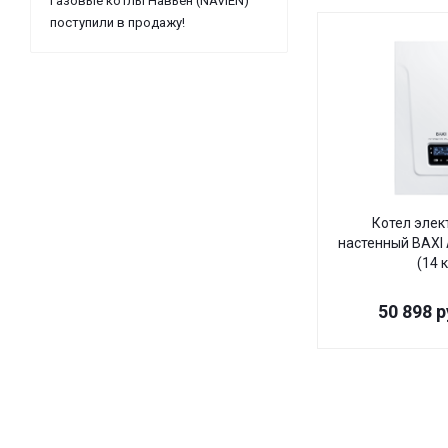
Газовые котлы Навьен (NAVIEN)
поступили в продажу!
Котел элек
настенный BAXI 
(14 
50 898
р