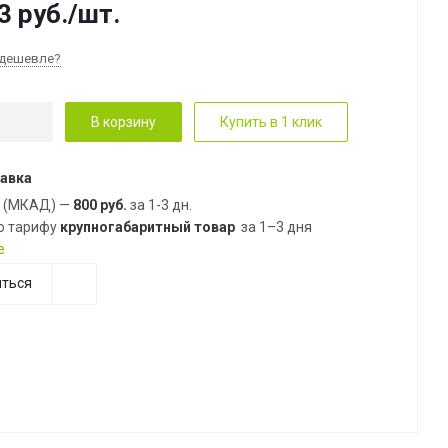
3
руб.
/шт.
дешевле?
В корзину
Купить в 1 клик
авка
е (МКАД) —
800 руб.
за 1-3 дн.
о тарифу
крупногабаритный товар
за 1–3 дня
е
ться