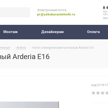
8 
Электронная почта:
Пн–
pr@azbukasantehniki.ru
Сб 
Мос
Монтаж
Дизайнерам
Оплата
тенные
-
Arderia
-
Котел электрический настенный Arderia E16
ый Arderia E16
код 5119-1