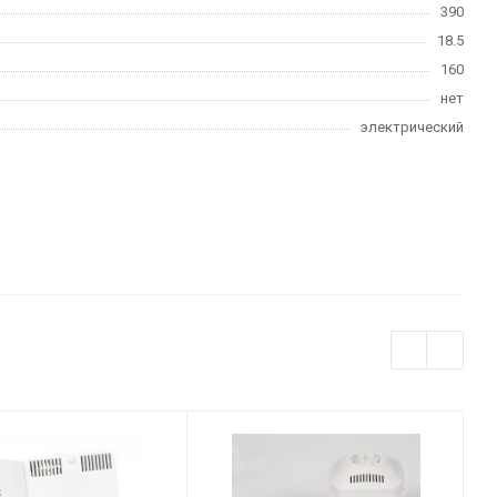
390
18.5
160
нет
электрический