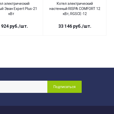
ел электрический
Котел электрический
й Эван Expert Plus-21
настенный RISPA COMFORT 12
кВт
кВт, RGSCE-12
 924
руб.
/шт.
33 146
руб.
/шт.