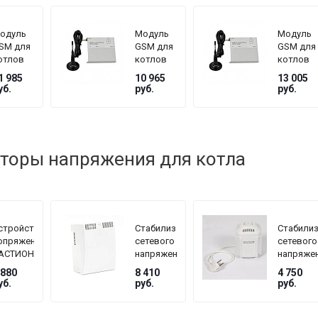
одуль
Модуль
Модуль
SM для
GSM для
GSM для
отлов
котлов
котлов
OTA
ZOTA
ZOTA
1 985
10 965
13 005
ерии
серии
серии
уб.
руб.
руб.
ux, MK
Magna
Pellet,
Стахано
торы напряжения для котла
стройство
Стабилизатор
Стабили
опряжения
сетевого
сетевого
АСТИОН
напряжения
напряже
EPLOCOM
TEPLOCOM
TEPLOC
 880
8 410
4 750
F
БАСТИОН
БАСТИО
уб.
руб.
руб.
ST-1515
ST
мощность
222/500
нагрузки
145–260