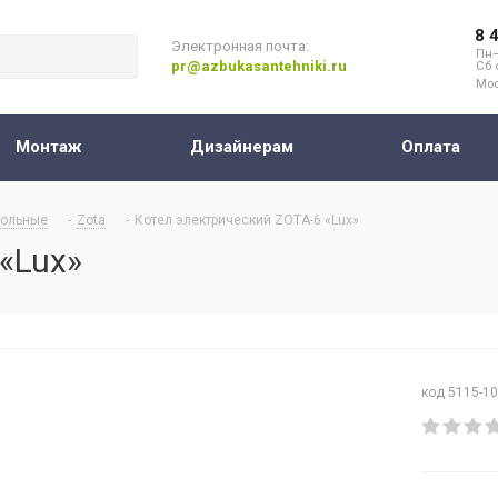
8 
Электронная почта:
Пн–
pr@azbukasantehniki.ru
Сб 
Мос
Монтаж
Дизайнерам
Оплата
ольные
-
Zota
-
Котел электрический ZOTA-6 «Lux»
«Lux»
код 5115-1