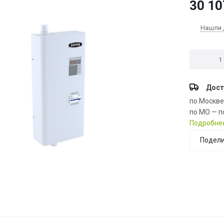
30 10
Нашли 
Дост
по Москв
по МО — п
Подробне
Подели