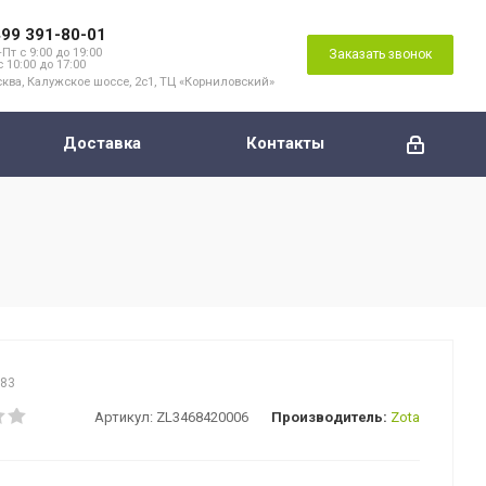
499 391-80-01
Пт с 9:00 до 19:00
Заказать звонок
с 10:00 до 17:00
ква, Калужское шоссе, 2с1, ТЦ «Корниловский»
Доставка
Контакты
083
Артикул:
ZL3468420006
Производитель:
Zota