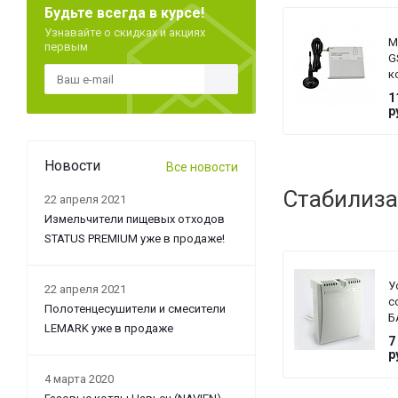
Будьте всегда в курсе!
Узнавайте о скидках и акциях
М
первым
G
к
Z
1
с
р
L
Новости
Все новости
Стабилиза
22 апреля 2021
Измельчители пищевых отходов
STATUS PREMIUM уже в продаже!
У
22 апреля 2021
с
Полотенцесушители и смесители
Б
LEMARK уже в продаже
T
7
G
р
4 марта 2020