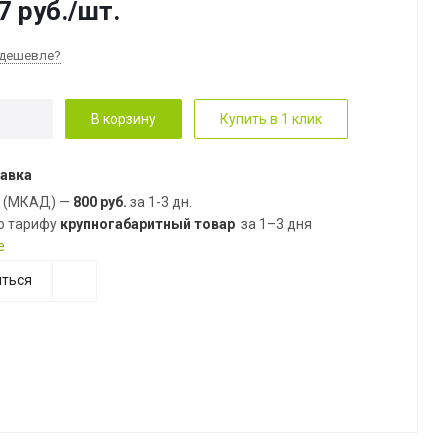
7
руб.
/шт.
дешевле?
В корзину
Купить в 1 клик
авка
е (МКАД) —
800 руб.
за 1-3 дн.
о тарифу
крупногабаритный товар
за 1–3 дня
е
ться