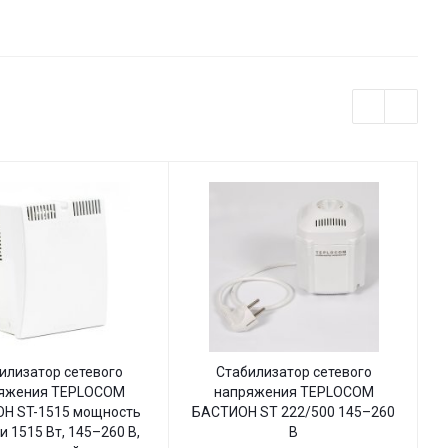
индикацией
илизатор сетевого
Стабилизатор сетевого
яжения TEPLOCOM
напряжения TEPLOCOM
Н ST-1515 мощность
БАСТИОН ST 222/500 145–260
Б
и 1515 Вт, 145–260 В,
В