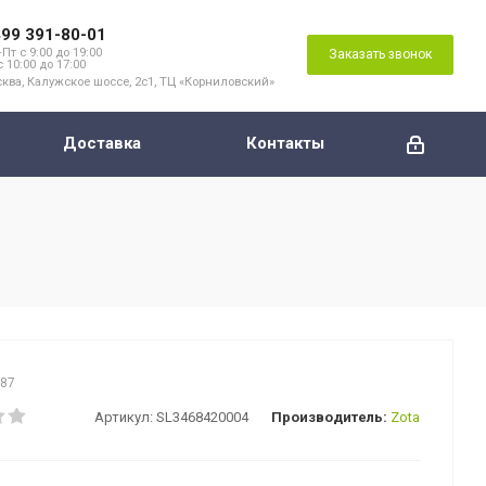
499 391-80-01
Пт с 9:00 до 19:00
Заказать звонок
с 10:00 до 17:00
ква, Калужское шоссе, 2с1, ТЦ «Корниловский»
Доставка
Контакты
087
Артикул:
SL3468420004
Производитель:
Zota