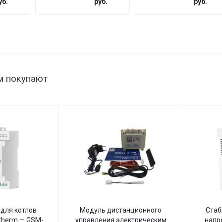
уб.
руб.
руб.
ST-1515
ST
мощность
222/500
нагрузки
145–260
1515 Вт,
В
145–260
В,
настенный
м покупают
для котлов
Модуль дистанционного
Стаб
therm — GSM-
управления электрическим
напр