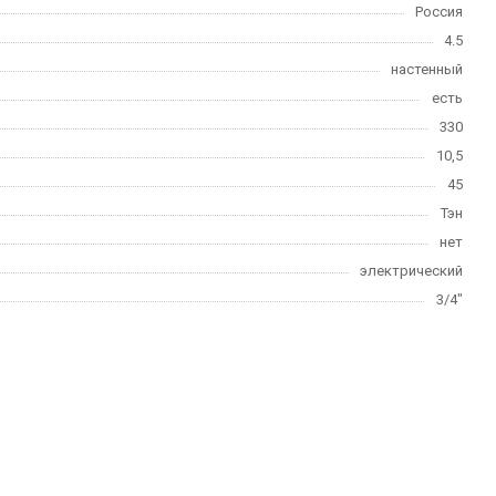
Россия
4.5
настенный
есть
330
10,5
45
Тэн
нет
электрический
3/4"