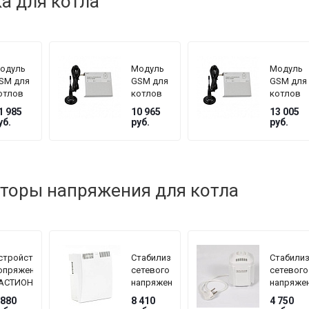
а для котла
одуль
Модуль
Модуль
SM для
GSM для
GSM для
отлов
котлов
котлов
OTA
ZOTA
ZOTA
1 985
10 965
13 005
ерии
серии
серии
уб.
руб.
руб.
ux, MK
Magna
Pellet,
Стахано
торы напряжения для котла
стройство
Стабилизатор
Стабили
опряжения
сетевого
сетевого
АСТИОН
напряжения
напряже
EPLOCOM
TEPLOCOM
TEPLOC
 880
8 410
4 750
F
БАСТИОН
БАСТИО