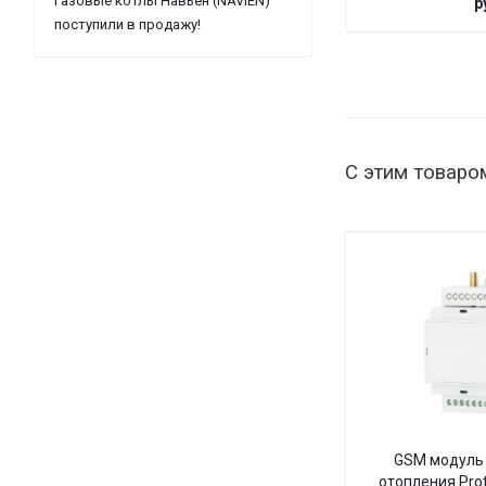
Газовые котлы Навьен (NAVIEN)
р
поступили в продажу!
С этим товаро
GSM модуль 
отопления Pro