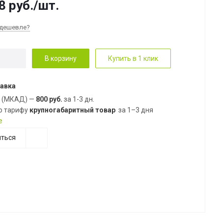
8
руб.
/шт.
дешевле?
В корзину
Купить в 1 клик
авка
е (МКАД) —
800 руб.
за 1-3 дн.
о тарифу
крупногабаритный товар
за 1–3 дня
е
ться