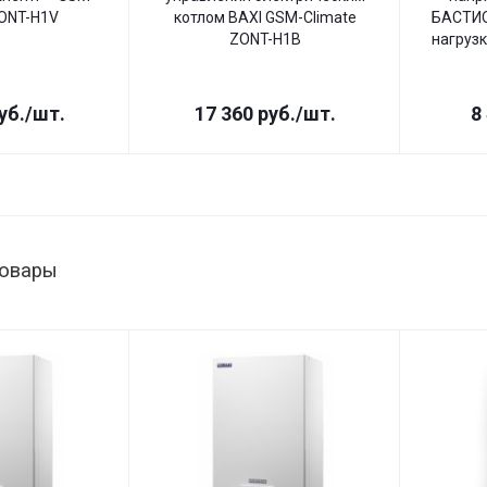
ZONT-H1V
котлом BAXI GSM-Climate
БАСТИО
ZONT-H1B
нагрузк
уб.
/шт.
17 360
руб.
/шт.
8
товары