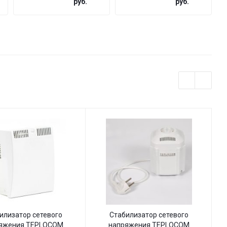
руб.
руб.
ST555
ST555-И
145–260
145–260
В
В с
индикацией
илизатор сетевого
Стабилизатор сетевого
яжения TEPLOCOM
напряжения TEPLOCOM