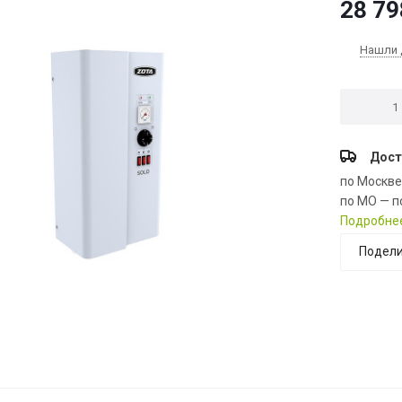
28 79
Нашли 
Дост
по Москв
по МО — п
Подробне
Подели