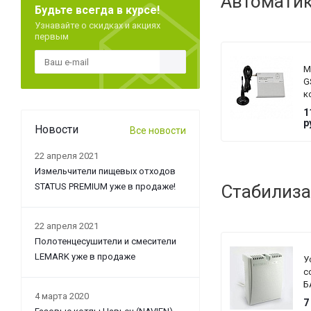
Автоматик
Будьте всегда в курсе!
Узнавайте о скидках и акциях
первым
М
G
к
Z
1
с
р
Новости
Все новости
L
22 апреля 2021
Измельчители пищевых отходов
STATUS PREMIUM уже в продаже!
Стабилиза
22 апреля 2021
Полотенцесушители и смесители
LEMARK уже в продаже
У
с
Б
4 марта 2020
T
7
G