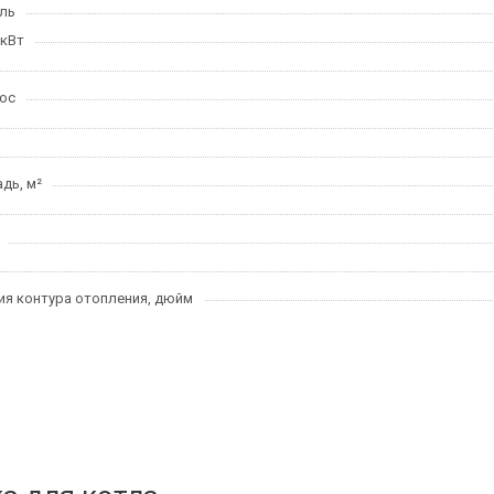
ль
 кВт
ос
дь, м²
я контура отопления, дюйм