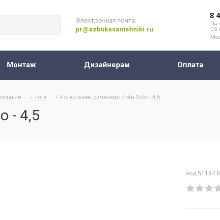
8 
Электронная почта:
Пн–
pr@azbukasantehniki.ru
Сб 
Мос
Монтаж
Дизайнерам
Оплата
ольные
-
Zota
-
Котел электрический Zota Solo - 4,5
 - 4,5
код 5115-1