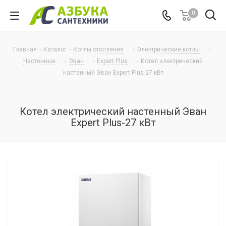
0
Главная
-
Каталог
-
Котлы отопления
-
Электрические котлы
-
Настенные
-
Эван
-
Expert Plus
-
Котел электрический
настенный Эван Expert Plus-27 кВт
Котел электрический настенный Эван
Expert Plus-27 кВт