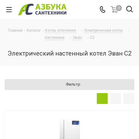
0
Главная
-
Каталог
-
Котлы отопления
-
Электрические котлы
-
Настенные
-
Эван
-
С2
Электрический настенный котел Эван С2
Фильтр