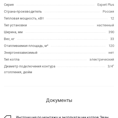
Серия
Expert Plus
Страна-производитель
Россия
Тепловая мощность, кВт
12
Тип установки
настенный
Ширина, мм
390
Вес, кг
33
Отапливаемая площадь, м²
120
Энергонезависимый
нет
Тип котла
электрический
Диаметр подключения контура
3/4"
отопления, дюйм
Документы
Инструкция по монтажу и эксплуатации котлов Эван