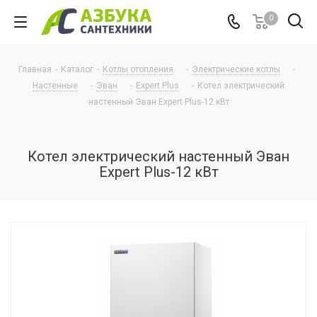
0
Главная
-
Каталог
-
Котлы отопления
-
Электрические котлы
-
Настенные
-
Эван
-
Expert Plus
-
Котел электрический
настенный Эван Expert Plus-12 кВт
Котел электрический настенный Эван
Expert Plus-12 кВт