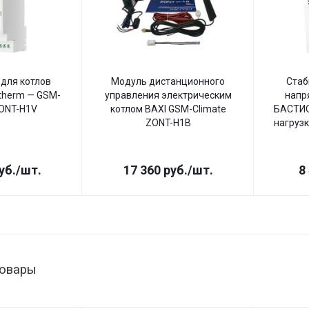
для котлов
Модуль дистанционного
Стаб
therm — GSM-
управления электрическим
напр
ZONT-H1V
котлом BAXI GSM-Climate
БАСТИО
ZONT-H1B
нагрузк
уб.
/шт.
17 360
руб.
/шт.
8
товары