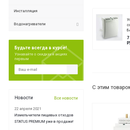
Инсталляция
У
Водонагреватели
с
Б
T
7
G
р
Будьте всегда в курсе!
Узнавайте о скидках и акциях
первым
С этим товаро
Новости
Все новости
22 апреля 2021
Измельчители пищевых отходов
STATUS PREMIUM уже в продаже!