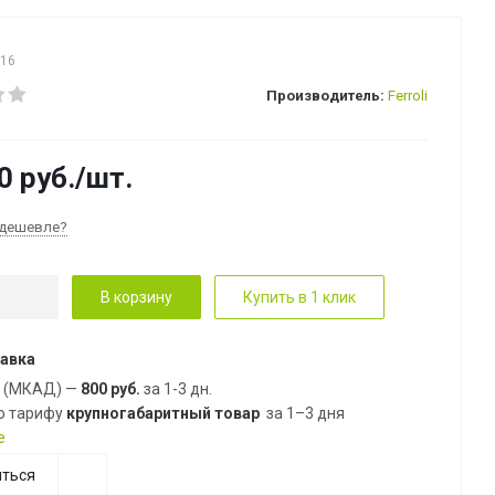
316
Производитель:
Ferroli
0
руб.
/шт.
дешевле?
В корзину
Купить в 1 клик
авка
е (МКАД) —
800 руб.
за 1-3 дн.
о тарифу
крупногабаритный товар
за 1–3 дня
е
ться