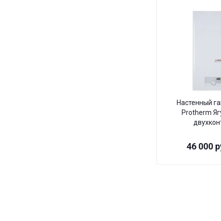
Настенный га
Protherm Яг
двухкон
46 000
р