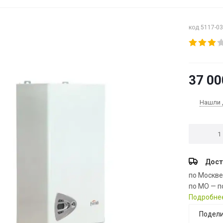
код 5117-0
37 00
Нашли 
Дост
по Москв
по МО — п
Подробне
Подели