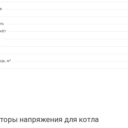
в
ль
 кВт
дь, м²
торы напряжения для котла