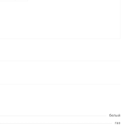
белый
газ