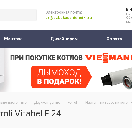
8 
Электронная почта:
Пн–
pr@azbukasantehniki.ru
Сб 
Мос
Монтаж
Дизайнерам
Оплата
овые настенные
-
Двухконтурные
-
Ferroli
-
Настенный газовый котел Fer
li Vitabel F 24