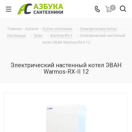
0
Главная
-
Каталог
-
Котлы отопления
-
Электрические котлы
-
Настенные
-
Эван
-
Warmos-RX II
-
Электрический настенный
котел ЭВАН Warmos-RX-II 12
Электрический настенный котел ЭВАН
Warmos-RX-II 12