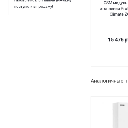
Газовые котлы Навьен (NAVIEN)
GSM модуль 
поступили в продажу!
отопления Pro
Climate 
15 476
р
Аналогичные 