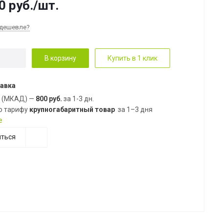
0
руб.
/шт.
дешевле?
В корзину
Купить в 1 клик
авка
е (МКАД) —
800 руб.
за 1-3 дн.
о тарифу
крупногабаритный товар
за 1–3 дня
е
ться