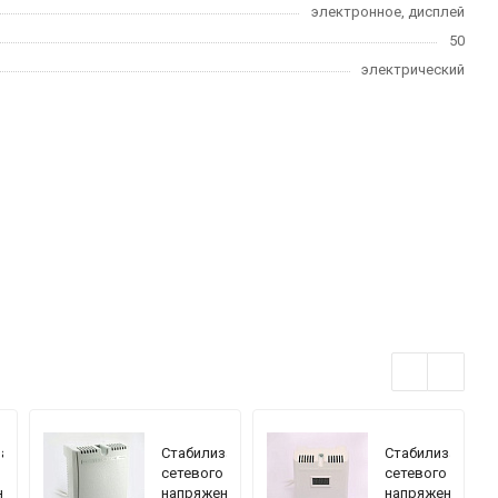
электронное, дисплей
50
электрический
затор
Стабилизатор
Стабилизатор
сетевого
сетевого
ния
напряжения
напряжения