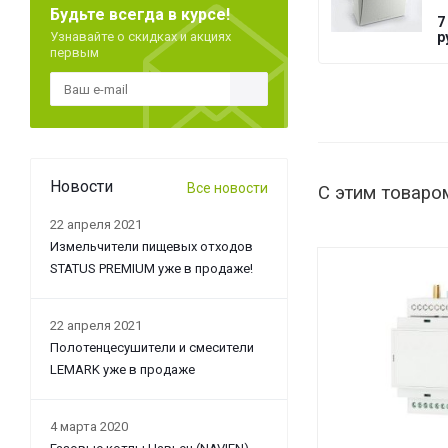
Будьте всегда в курсе!
T
7
G
Узнавайте о скидках и акциях
р
первым
Новости
Все новости
С этим товаро
22 апреля 2021
Измельчители пищевых отходов
STATUS PREMIUM уже в продаже!
22 апреля 2021
Полотенцесушители и смесители
LEMARK уже в продаже
4 марта 2020