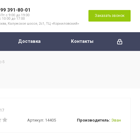
499 391-80-01
Пт с 9:00 до 19:00
Заказать звонок
с 10:00 до 17:00
ква, Калужское шоссе, 2с1, ТЦ «Корниловский»
Доставка
Контакты
c-5
717
Артикул:
14405
Производитель:
Эван