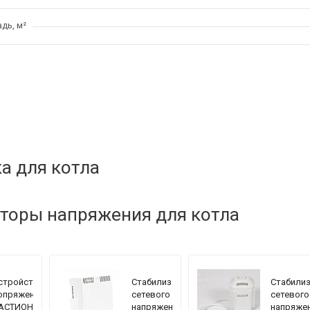
дь, м²
а для котла
торы напряжения для котла
стройство
Стабилизатор
Стабили
опряжения
сетевого
сетевого
АСТИОН
напряжения
напряже