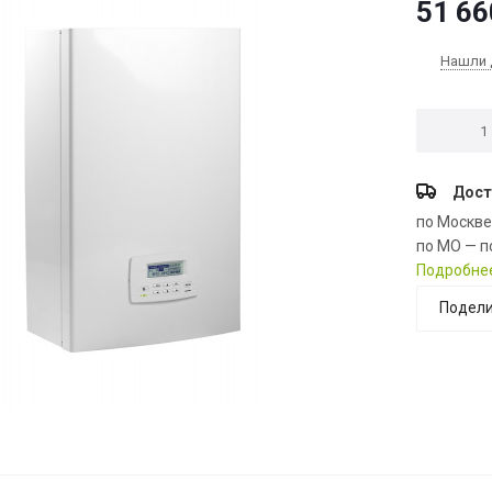
51 66
Нашли 
Дост
по Москв
по МО — п
Подробне
Подели