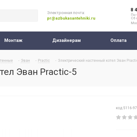
8 
Электронная почта:
Пн–
pr@azbukasantehniki.ru
Сб 
Мос
Монтаж
Дизайнерам
Оплата
тенные
-
Эван
-
Practic
-
Электрический настенный котел Эван Practi
ел Эван Practic-5
код 5116-9