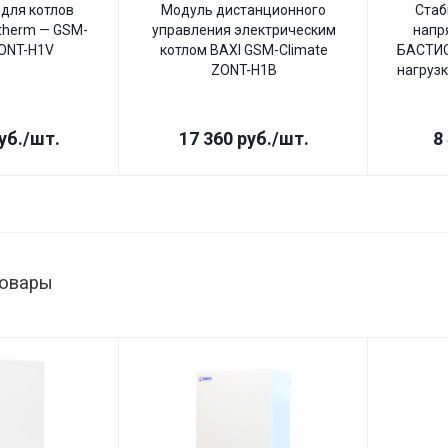
для котлов
Модуль дистанционного
Стаб
therm — GSM-
управления электрическим
напр
ZONT-H1V
котлом BAXI GSM-Climate
БАСТИО
ZONT-H1B
нагрузк
уб.
/шт.
17 360
руб.
/шт.
8
товары