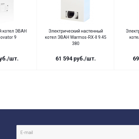
й котел ЭВАН
Электрический настенный
Элект
ovator 9
котел ЭВАН Warmos-RX-II 9.45
коте
380
уб.
/шт.
61 594
руб.
/шт.
69