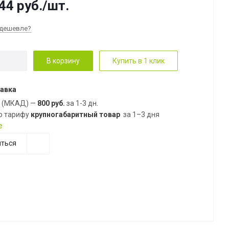
44
руб.
/шт.
дешевле?
В корзину
Купить в 1 клик
авка
е (МКАД) —
800 руб.
за 1-3 дн.
о тарифу
крупногабаритный товар
за 1–3 дня
е
ться