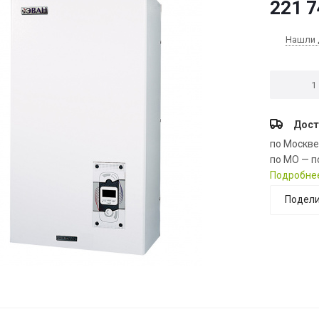
221 7
Нашли 
Дост
по Москв
по МО — п
Подробне
Подели