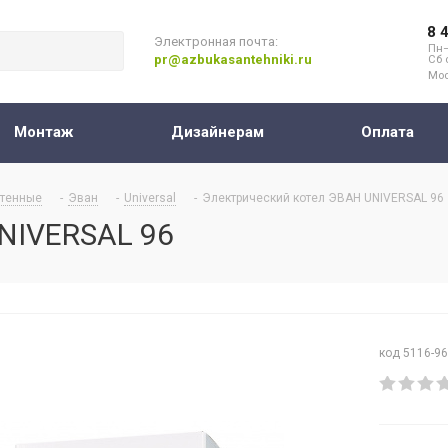
8 
Электронная почта:
Пн–
pr@azbukasantehniki.ru
Сб 
Мос
Монтаж
Дизайнерам
Оплата
тенные
-
Эван
-
Universal
-
Электрический котел ЭВАН UNIVERSAL 96
NIVERSAL 96
код 5116-9