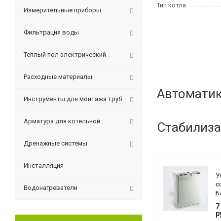
Тип котла
Измерительные приборы
Фильтрация воды
Теплый пол электрический
Расходные материалы
Автоматик
Инструменты для монтажа труб
Арматура для котельной
Стабилиза
Дренажные системы
Инсталляция
У
с
Водонагреватели
Б
T
7
G
р