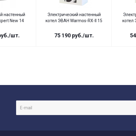
й настенный
Электрический настенный
Элект
xpert New 14
котел ЭВАН Warmos-RX-II 15
котел 
уб.
/шт.
75 190
руб.
/шт.
54