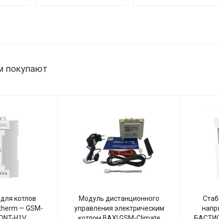
мощность
222/500
нагрузки
145–260
1515 Вт,
В
145–260
В,
настенный
м покупают
для котлов
Модуль дистанционного
Стаб
therm — GSM-
управления электрическим
напр
ZONT-H1V
котлом BAXI GSM-Climate
БАСТИО