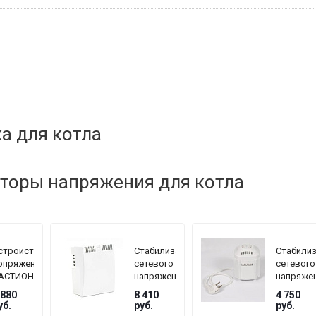
а для котла
торы напряжения для котла
стройство
Стабилизатор
Стабили
опряжения
сетевого
сетевого
АСТИОН
напряжения
напряже
EPLOCOM
TEPLOCOM
TEPLOC
 880
8 410
4 750
F
БАСТИОН
БАСТИО
уб.
руб.
руб.
ST-1515
ST