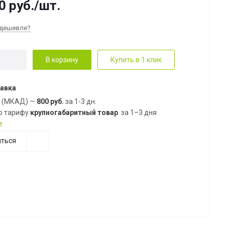
0
руб.
/шт.
дешевле?
В корзину
Купить в 1 клик
авка
е (МКАД) —
800 руб.
за 1-3 дн.
о тарифу
крупногабаритный товар
за 1–3 дня
е
ться