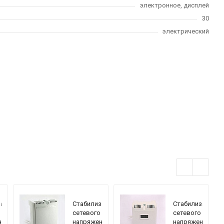
электронное, дисплей
30
электрический
затор
Стабилизатор
Стабилизатор
сетевого
сетевого
ния
напряжения
напряжения