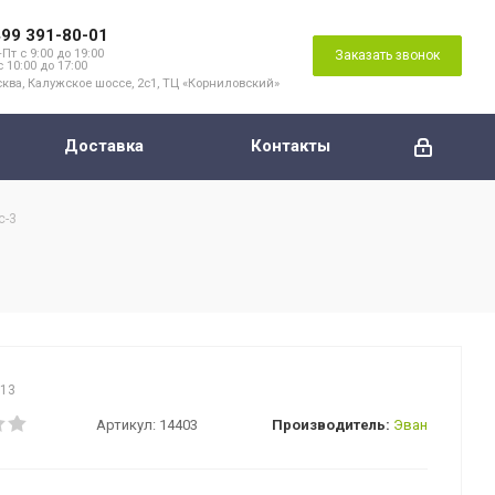
499 391-80-01
Пт с 9:00 до 19:00
Заказать звонок
с 10:00 до 17:00
ква, Калужское шоссе, 2с1, ТЦ «Корниловский»
Доставка
Контакты
c-3
713
Артикул:
14403
Производитель:
Эван