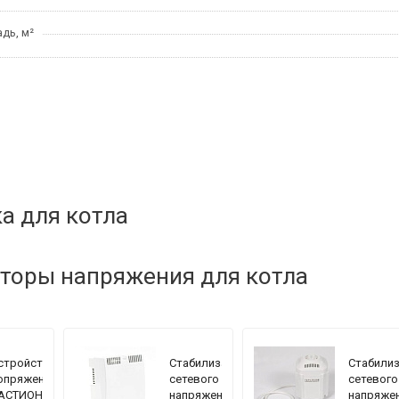
дь, м²
а для котла
торы напряжения для котла
стройство
Стабилизатор
Стабили
опряжения
сетевого
сетевого
АСТИОН
напряжения
напряже