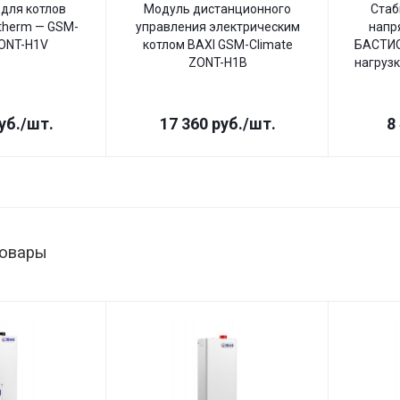
для котлов
Модуль дистанционного
Стаб
therm — GSM-
управления электрическим
напр
ZONT-H1V
котлом BAXI GSM-Climate
БАСТИО
ZONT-H1B
нагрузк
уб.
/шт.
17 360
руб.
/шт.
8
товары