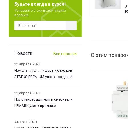
Будьте всегда в курсе!
T
7
G
Узнавайте о скидках и акциях
р
первым
Новости
Все новости
С этим товаро
22 апреля 2021
Измельчители пищевых отходов
STATUS PREMIUM уже в продаже!
22 апреля 2021
Полотенцесушители и смесители
LEMARK уже в продаже
4 марта 2020