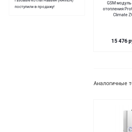
Газовые котлы Навьен (NAVIEN)
GSM модуль 
поступили в продажу!
отопления Pro
Climate 
15 476
р
Аналогичные 