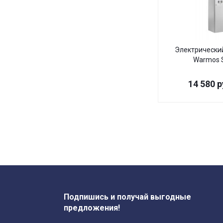
Электрически
Warmos S
14 580
р
Подпишись и получай выгодные
предложения!