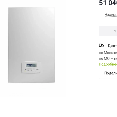
51 04
Нашли 
Дост
по Москв
по МО — п
Подробне
Подели