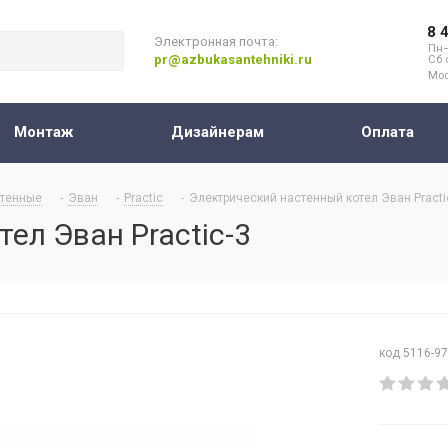
8 
Электронная почта:
Пн–
pr@azbukasantehniki.ru
Сб 
Мос
Монтаж
Дизайнерам
Оплата
тенные
-
Эван
-
Practic
-
Электрический настенный котел Эван Practi
ел Эван Practic-3
код 5116-9