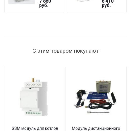
7 880
8 410
GF
БАСТИОН
руб.
руб.
ST-1515
мощность
нагрузки
1515 Вт,
145–260 В,
настенный
С этим товаром покупают
GSM модуль для котлов
Модуль дистанционного