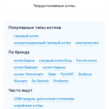
Твердотопливные котлы
Популярные типы котлов
газовый котел
конденсационный газовый котел
электрокотел
По бренду
котел Бакси
газовый котел Бош
Ferroli котел
котел Вайлант
котел Навьен
котлы Viessmann
Эван
РусНИТ
Buderus
Kiturami
De Dietrich
Protherm
Часто ищут
GSM-модуль для котлов отопления
корейские котлы