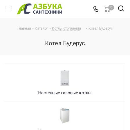
0
Главная
-
Каталог
-
Котлы отопления
-
Котел Будерус
Котел Будерус
Настенные газовые котлы