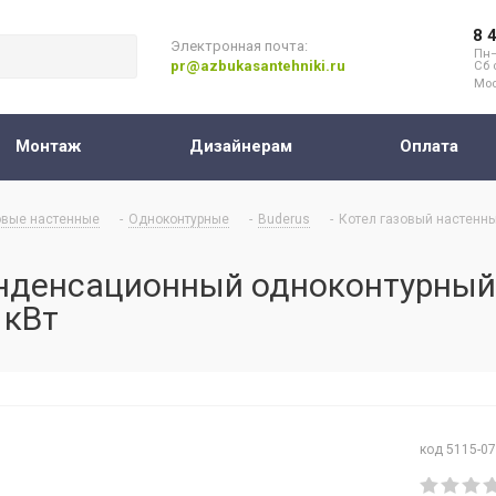
8 
Электронная почта:
Пн–
pr@azbukasantehniki.ru
Сб 
Мос
Монтаж
Дизайнерам
Оплата
овые настенные
-
Одноконтурные
-
Buderus
-
Котел газовый настенн
онденсационный одноконтурный
 кВт
код 5115-0