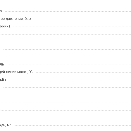
в
ее давление, бар
нника
ль
й линии макс., °C
 кВт
дь, м²