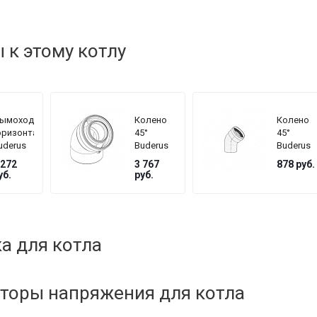
к этому котлу
ымоход
Колено
Колено
оризонтальный
45°
45°
uderus
Buderus
Buderus
 60/100
Ø 60/100
Ø 80
 272
3 767
878
руб.
уб.
руб.
одключением
 котлу
а для котла
торы напряжения для котла