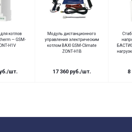
для котлов
Модуль дистанционного
Стаб
therm — GSM-
управления электрическим
напр
ZONT-H1V
котлом BAXI GSM-Climate
БАСТИО
ZONT-H1B
нагрузк
уб.
/шт.
17 360
руб.
/шт.
8