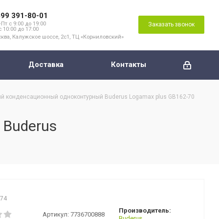
499 391-80-01
Пт с 9:00 до 19:00
Заказать звонок
с 10:00 до 17:00
ква, Калужское шоссе, 2с1, ТЦ «Корниловский»
Доставка
Контакты
ый конденсационный одноконтурный Buderus Logamax plus GB162-70
 Buderus
774
Производитель:
Артикул:
7736700888
Buderus