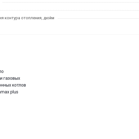
я контура отопления, дюйм
по
и газовых
нных котлов
amax plus