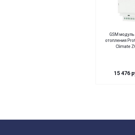
GSM модуль 
отопления Pro
Climate 
15 476
р