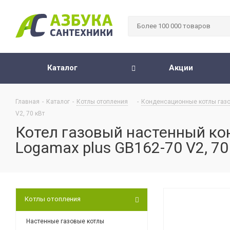
Каталог
Акции
Главная
-
Каталог
-
Котлы отопления
-
Конденсационные котлы газ
V2, 70 кВт
Котел газовый настенный к
Logamax plus GB162-70 V2, 70
Котлы отопления
Настенные газовые котлы