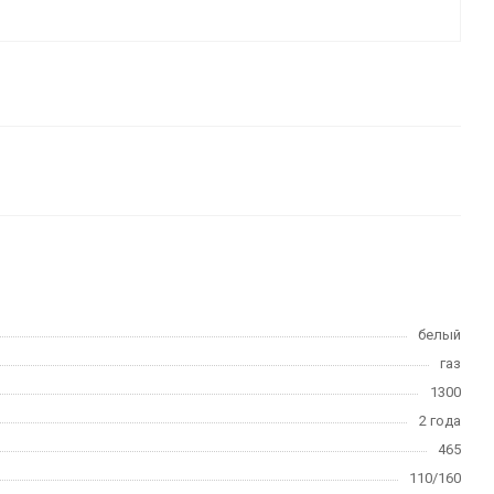
белый
газ
1300
2 года
465
110/160