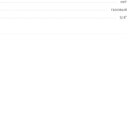
нет
газовый
3/4"