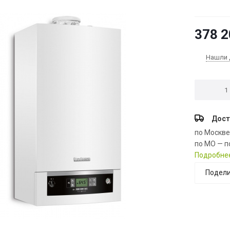
378 2
Нашли 
Дост
по Москв
по МО — п
Подробне
Подели