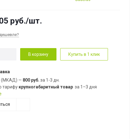
05
руб.
/шт.
дешевле?
В корзину
Купить в 1 клик
авка
е (МКАД) —
800 руб.
за 1-3 дн.
о тарифу
крупногабаритный товар
за 1–3 дня
е
ться