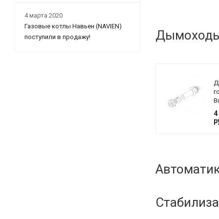
4 марта 2020
Газовые котлы Навьен (NAVIEN)
Дымоходы 
поступили в продажу!
Д
г
B
Ø
4
с
р
п
к
Автоматик
Стабилиза