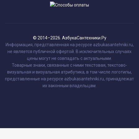
© 2014–2026. АзбукаСантехники.Ру
Информация, представленная на ресурсе azbukasantehniki.ru,
не является публичной офертой. В исключительных случаях
цены могут не совпадать с актуальными.
Товарные знаки, связанные с ними текстовая, текстово-
визуальная и визуальная атрибутика, в том числе логотипы,
представленные на ресурсе azbukasantehniki.ru, принадлежат
их законным владельцам.