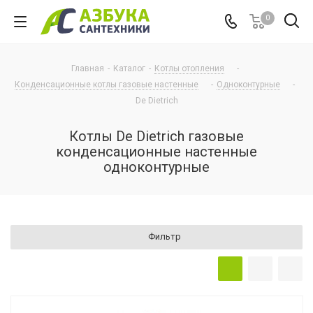
0
Главная
-
Каталог
-
Котлы отопления
-
Конденсационные котлы газовые настенные
-
Одноконтурные
-
De Dietrich
Котлы De Dietrich газовые
конденсационные настенные
одноконтурные
Фильтр