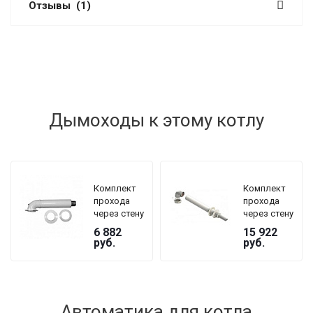
Отзывы
(1)
Дымоходы к этому котлу
Комплект
Комплект
прохода
прохода
через стену
через стену
Viessmann
Viessmann
6 882
15 922
Ø 60/100
Ø60/100 мм
руб.
руб.
мм для
для
коаксиального
коаксиального
дымохода
дымохода,
против
обледенения
Автоматика для котла