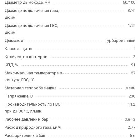
Диаметр дымохода, мм
60/100
Диаметр подключения газа,
3/4"
дюйм
Диаметр подключения ГВС,
1/2"
дюйм
Дымоход
турбированный
Класс защиты
I
Количество контуров
2
КПД, %
91
Максимальная температура в
57
контуре ГВС, °C
Материал теплообменника
медь
Напряжение, В
230
Производительность по ГВС
11.2
при ΔT 30 °C, л/мин.
Рабочее давление, бар
0,8—3
Расход природного газа, м³/ч
2.77
Расширительный бак
6 л