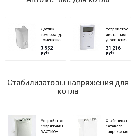
Датчик
Устройство
температуры
дистанционного
помещения
управления
/ наружной
Viessmann
3 552
21 216
температуры
Vitotrol 100
руб.
руб.
для котлов
UTDB
Vitopend
A1HB/A1JB
от 8,5-34
кВт
Стабилизаторы напряжения для
котла
Устройство
Стабилизатор
сопряжения
сетевого
БАСТИОН
напряжения