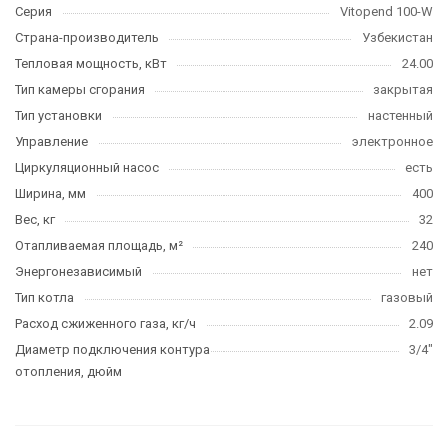
Серия
Vitopend 100-W
Страна-производитель
Узбекистан
Тепловая мощность, кВт
24.00
Тип камеры сгорания
закрытая
Тип установки
настенный
Управление
электронное
Циркуляционный насос
есть
Ширина, мм
400
Вес, кг
32
Отапливаемая площадь, м²
240
Энергонезависимый
нет
Тип котла
газовый
Расход сжиженного газа, кг/ч
2.09
Диаметр подключения контура
3/4"
отопления, дюйм