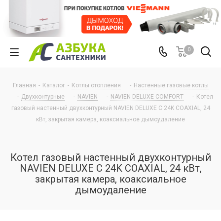
0
Главная
-
Каталог
-
Котлы отопления
-
Настенные газовые котлы
-
Двухконтурные
-
NAVIEN
-
NAVIEN DELUXE COMFORT
-
Котел
газовый настенный двухконтурный NAVIEN DELUXE С 24K COAXIAL, 24
кВт, закрытая камера, коаксиальное дымоудаление
Котел газовый настенный двухконтурный
NAVIEN DELUXE С 24K COAXIAL, 24 кВт,
закрытая камера, коаксиальное
дымоудаление