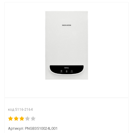
код 5116-2164
Артикул:
PNGB3510024L001