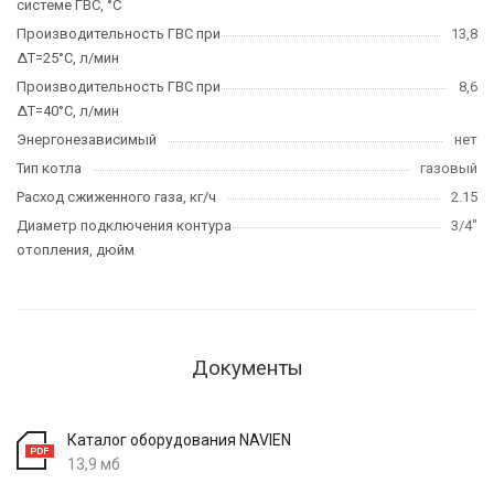
системе ГВС, °C
Производительность ГВС при
13,8
∆T=25°C, л/мин
Производительность ГВС при
8,6
∆T=40°C, л/мин
Энергонезависимый
нет
Тип котла
газовый
Расход сжиженного газа, кг/ч
2.15
Диаметр подключения контура
3/4"
отопления, дюйм
Документы
Каталог оборудования NAVIEN
13,9 мб