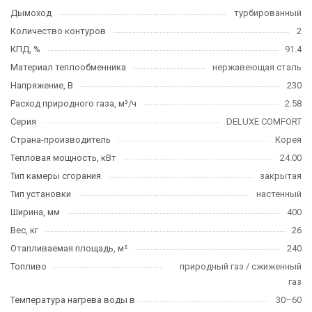
Дымоход
турбированный
Количество контуров
2
КПД, %
91.4
Материал теплообменника
нержавеющая сталь
Напряжение, В
230
Расход природного газа, м³/ч
2.58
Серия
DELUXE COMFORT
Страна-производитель
Корея
Тепловая мощность, кВт
24.00
Тип камеры сгорания
закрытая
Тип установки
настенный
Ширина, мм
400
Вес, кг
26
Отапливаемая площадь, м²
240
Топливо
природный газ / сжиженный
газ
Температура нагрева воды в
30–60