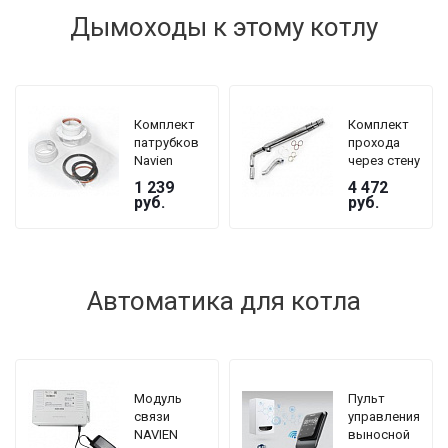
Дымоходы к этому котлу
Комплект
Комплект
патрубков
прохода
Navien
через стену
BCSA 0493
Navien
1 239
4 472
для
BCSA 0299
руб.
руб.
коаксиального
Ø 75/100
дымохода
для
коаксиального
дымохода,
для котлов
Автоматика для котла
Deluxe
Модуль
Пульт
связи
управления
NAVIEN
выносной