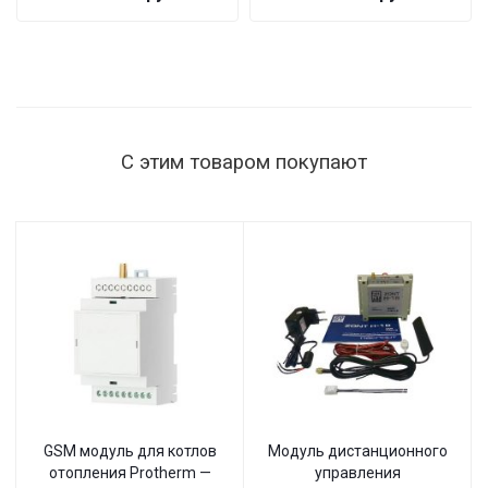
ST-1515
мощность
нагрузки
1515 Вт,
145–260 В,
настенный
С этим товаром покупают
GSM модуль для котлов
Модуль дистанционного
отопления Protherm —
управления