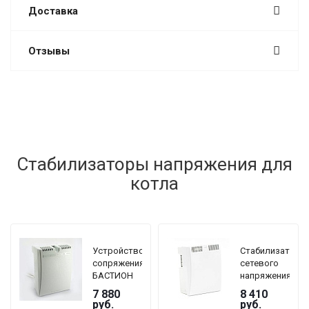
Доставка
Отзывы
Стабилизаторы напряжения для
котла
Устройство
Стабилизатор
сопряжения
сетевого
БАСТИОН
напряжения
TEPLOCOM
TEPLOCOM
7 880
8 410
GF
БАСТИОН
руб.
руб.