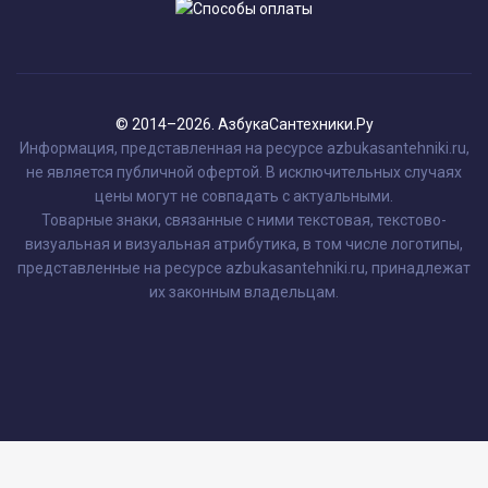
© 2014–2026. АзбукаСантехники.Ру
Информация, представленная на ресурсе azbukasantehniki.ru,
не является публичной офертой. В исключительных случаях
цены могут не совпадать с актуальными.
Товарные знаки, связанные с ними текстовая, текстово-
визуальная и визуальная атрибутика, в том числе логотипы,
представленные на ресурсе azbukasantehniki.ru, принадлежат
их законным владельцам.