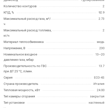
Количество контуров
2
КПД, %
92.9
Максимальный расход газа, м³/
2.73
ч
Максимальный расход топлива,
2
кг/ч
Материал теплообменника
медь
Напряжение, В
230
Номинальное входное
13—20
давление газа, мбар
Производительность по ГВС
13.7
при ΔT 25 °C, л/мин.
Серия
ECO-4S
Страна-производитель
Италия
Тепловая мощность, кВт
24.00
Тип камеры сгорания
закрытая
Тип установки
настенный