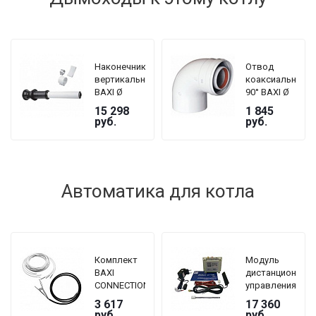
Наконечник
Отвод
вертикальный
коаксиальный
BAXI Ø
90° BAXI Ø
60/100 мм
60/100 мм,
15 298
1 845
для
без муфты
руб.
руб.
коаксиальной
трубы,
длина 1000
мм
Автоматика для котла
Комплект
Модуль
BAXI
дистанционного
CONNECTION
управления
KIT (датчик
электрическим
3 617
17 360
температуры
котлом
руб.
руб.