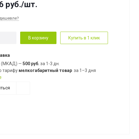
6
руб.
/шт.
дешевле?
В корзину
Купить в 1 клик
авка
е (МКАД) —
500 руб.
за 1-3 дн.
о тарифу
мелкогабаритный товар
за 1–3 дня
е
ться