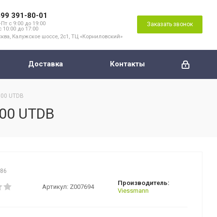
499 391-80-01
Пт с 9:00 до 19:00
Заказать звонок
с 10:00 до 17:00
ква, Калужское шоссе, 2с1, ТЦ «Корниловский»
Доставка
Контакты
100 UTDB
100 UTDB
886
Производитель:
Артикул:
Z007694
Viessmann