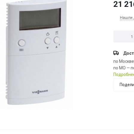
21 21
Нашли 
Дост
по Москв
по МО — п
Подробне
Подели