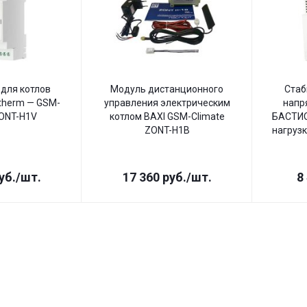
для котлов
Модуль дистанционного
Стаб
therm — GSM-
управления электрическим
напр
ZONT-H1V
котлом BAXI GSM-Climate
БАСТИО
ZONT-H1B
нагрузк
уб.
/шт.
17 360
руб.
/шт.
8