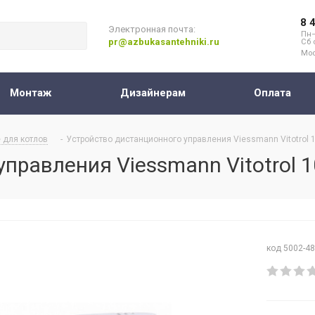
8 
Электронная почта:
Пн–
pr@azbukasantehniki.ru
Сб 
Мос
Монтаж
Дизайнерам
Оплата
 для котлов
-
Устройство дистанционного управления Viessmann Vitotrol 
правления Viessmann Vitotrol 
код 5002-4