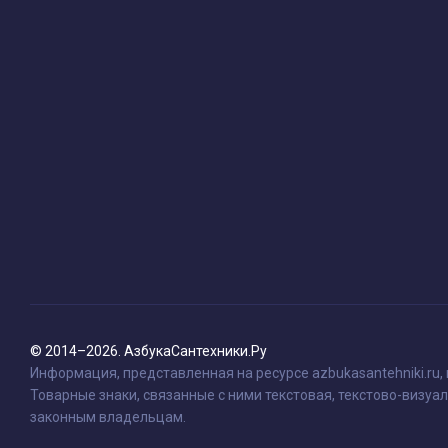
© 2014–2026. АзбукаСантехники.Ру
Информация, представленная на ресурсе azbukasantehniki.ru,
Товарные знаки, связанные с ними текстовая, текстово-визуал
законным владельцам.