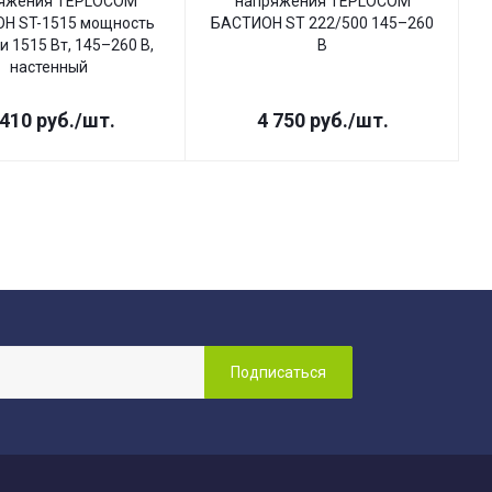
яжения TEPLOCOM
напряжения TEPLOCOM
Н ST-1515 мощность
БАСТИОН ST 222/500 145–260
Б
и 1515 Вт, 145–260 В,
В
настенный
 410
руб.
/шт.
4 750
руб.
/шт.