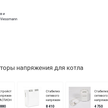
в и
 Viessmann
торы напряжения для котла
стройство
Стабилизатор
Стабили
опряжения
сетевого
сетевого
АСТИОН
напряжения
напряже
EPLOCOM
TEPLOCOM
TEPLOC
 880
8 410
4 750