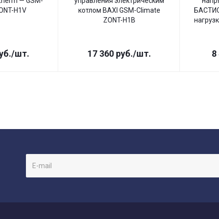
therm — GSM-
управления электрическим
напр
ZONT-H1V
котлом BAXI GSM-Climate
БАСТИО
ZONT-H1B
нагрузк
уб.
/шт.
17 360
руб.
/шт.
8