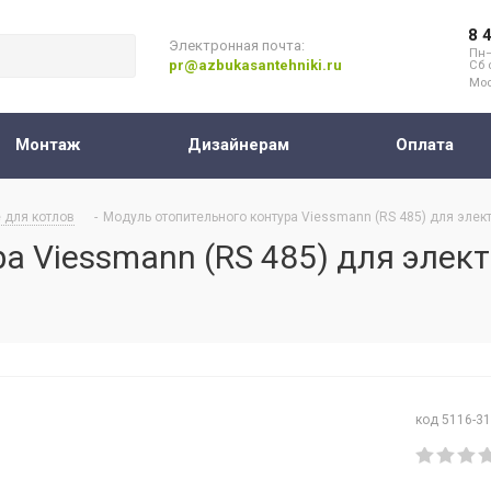
8 
Электронная почта:
Пн–
pr@azbukasantehniki.ru
Сб 
Мос
Монтаж
Дизайнерам
Оплата
 для котлов
-
Модуль отопительного контура Viessmann (RS 485) для элект
а Viessmann (RS 485) для элек
код 5116-3