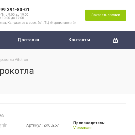
499 391-80-01
Пт с 9:00 до 19:00
Заказать звонок
с 10:00 до 17:00
ква, Калужское шоссе, 2с1, ТЦ «Корниловский»
Доставка
Контакты
рокотла Vitotron
трокотла
165
Производитель:
Артикул:
ZK05257
Viessmann