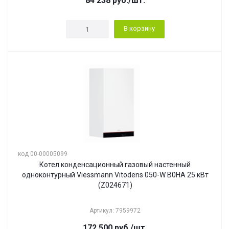
84 238
руб.
/шт.
В корзину
код 00-00005099
Котел конденсационный газовый настенный
одноконтурный Viessmann Vitodens 050-W B0HA 25 кВт
(Z024671)
Артикул: 7959972
172 500
руб.
/шт.