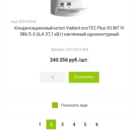
код 4203-0042
Конденсационный котел Vaillant ecoTEC Plus VU INT IV
386/5-5 (6,4-37,1 кВт) настенный одноконтурный
Артикул: 0010021964
240 256
руб.
/шт.
В корзину
Показать еще
1
2
3
4
5
6