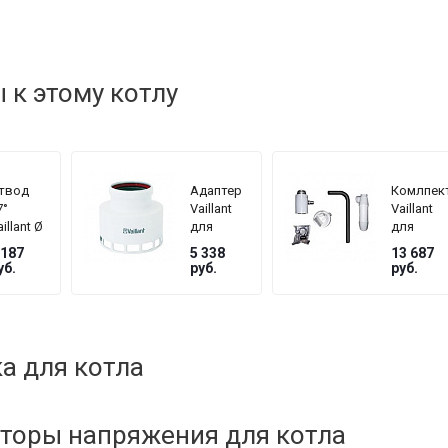
к этому котлу
твод
Адаптер
Комлпек
7°
Vaillant
Vaillant
illant Ø
для
для
60 мм
перехода
отвода
 187
5 338
13 687
с Ø 60 на
конденс
уб.
руб.
руб.
Ø 80
для
концент
системы
Ø 60/100
мм
а для котла
торы напряжения для котла