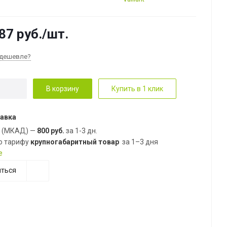
87
руб.
/шт.
дешевле?
В корзину
Купить в 1 клик
авка
е (МКАД) —
800 руб.
за 1-3 дн.
о тарифу
крупногабаритный товар
за 1–3 дня
е
ться