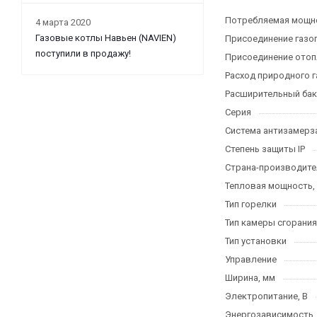
Потребляемая мощно
4 марта 2020
Газовые котлы Навьен (NAVIEN)
Присоединение газо
поступили в продажу!
Присоединение отоп
Расход природного га
Расширительный бак
Серия
Система антизамерз
Степень защиты IP
Страна-производите
Тепловая мощность,
Тип горелки
Тип камеры сгорания
Тип установки
Управление
Ширина, мм
Электропитание, В
Энергозависимость