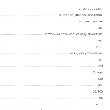
электророзжиг
вывод на дисплей, световая
модулирующая
газ
настройка режимов, самодиагностика
нет
есть
есть, уже установлен
нет
720
2 года
338
0,02
60/100
30-85
есть