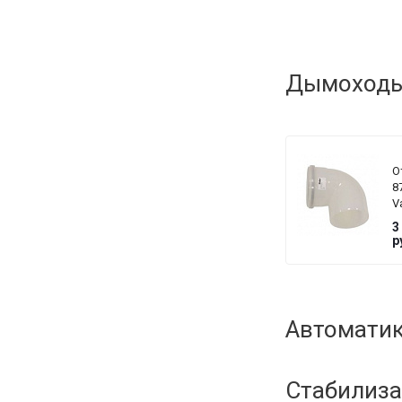
Дымоходы 
О
8
Va
1
3
р
Автоматик
Стабилиза