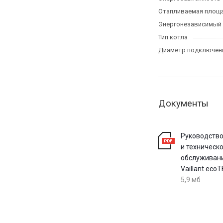
Отапливаемая площа
Энергонезависимый
Тип котла
Диаметр подключени
Документы
Руководство
и техническ
обслуживан
Vaillant ecoT
5,9 мб