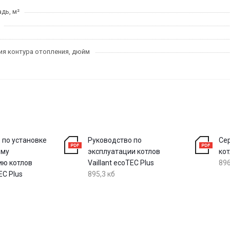
дь, м²
я контура отопления, дюйм
 по установке
Руководство по
Се
ому
эксплуатации котлов
кот
ию котлов
Vaillant ecoTEC Plus
896
EC Plus
895,3 кб