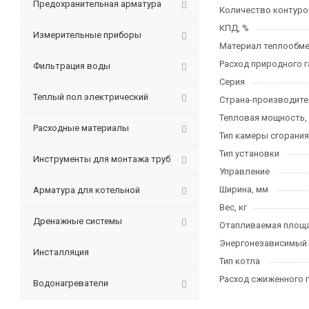
Предохранительная арматура
Количество контуро
КПД, %
Измерительные приборы
Материал теплообме
Расход природного га
Фильтрация воды
Серия
Теплый пол электрический
Страна-производите
Тепловая мощность,
Расходные материалы
Тип камеры сгорания
Тип установки
Инструменты для монтажа труб
Управление
Ширина, мм
Арматура для котельной
Вес, кг
Дренажные системы
Отапливаемая площа
Энергонезависимый
Инсталляция
Тип котла
Расход сжиженного га
Водонагреватели