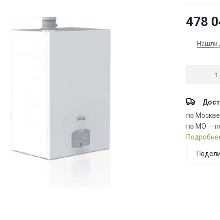
478 0
Нашли 
Дост
по Москв
по МО — п
Подробне
Подели