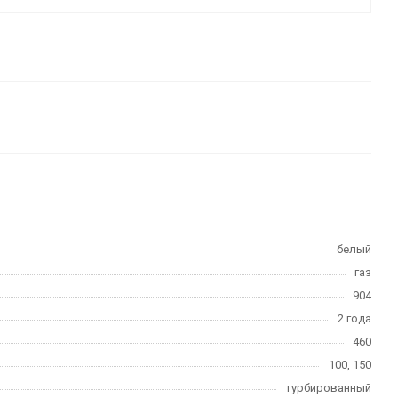
белый
газ
904
2 года
460
100, 150
турбированный