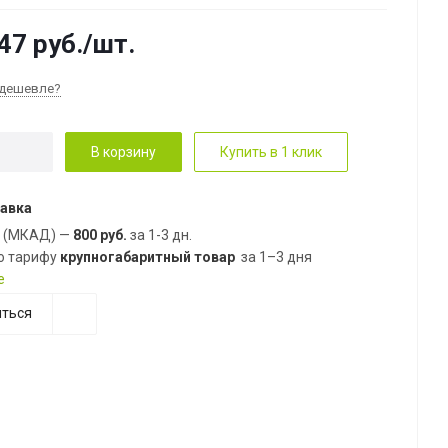
47
руб.
/шт.
дешевле?
В корзину
Купить в 1 клик
авка
е (МКАД) —
800 руб.
за 1-3 дн.
о тарифу
крупногабаритный товар
за 1–3 дня
е
ться