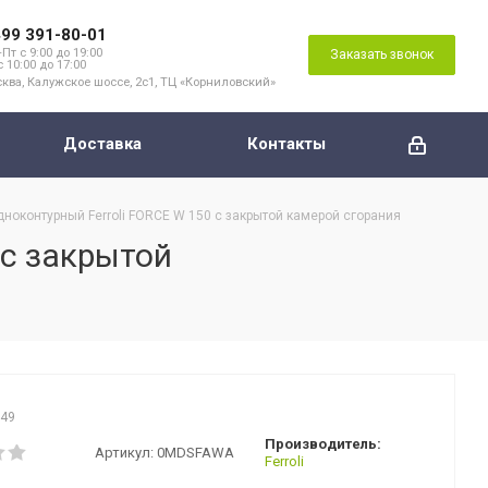
499 391-80-01
Пт с 9:00 до 19:00
Заказать звонок
с 10:00 до 17:00
ква, Калужское шоссе, 2с1, ТЦ «Корниловский»
Доставка
Контакты
ноконтурный Ferroli FORCE W 150 с закрытой камерой сгорания
 с закрытой
249
Производитель:
Артикул:
0MDSFAWA
Ferroli