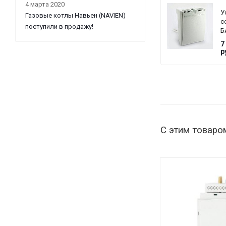
4 марта 2020
У
Газовые котлы Навьен (NAVIEN)
с
поступили в продажу!
Б
T
7
G
р
С этим товаро