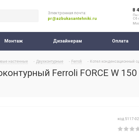
8 
Электронная почта:
Пн–
pr@azbukasantehniki.ru
Сб 
Мос
Монтаж
Дизайнерам
Оплата
овые настенные
-
Двухконтурные
-
Ferroli
-
Котел конденсационный од
контурный Ferroli FORCE W 150
код 5117-0