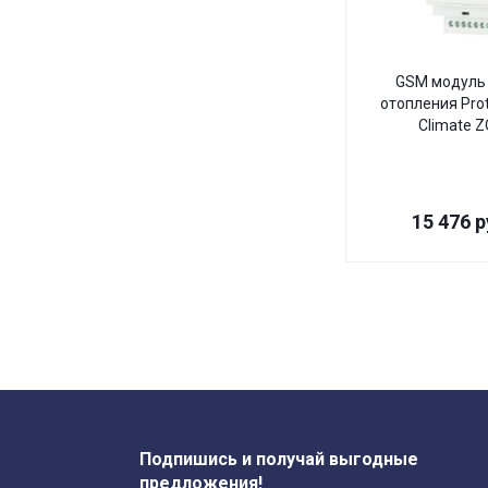
GSM модуль 
отопления Pro
Climate 
15 476
р
Подпишись и получай выгодные
предложения!