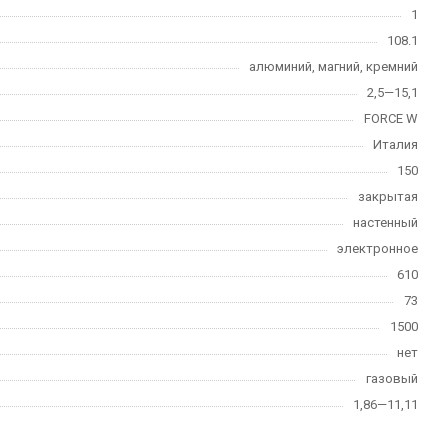
1
108.1
алюминий, магний, кремний
2,5—15,1
FORCE W
Италия
150
закрытая
настенный
электронное
610
73
1500
нет
газовый
1,86—11,11