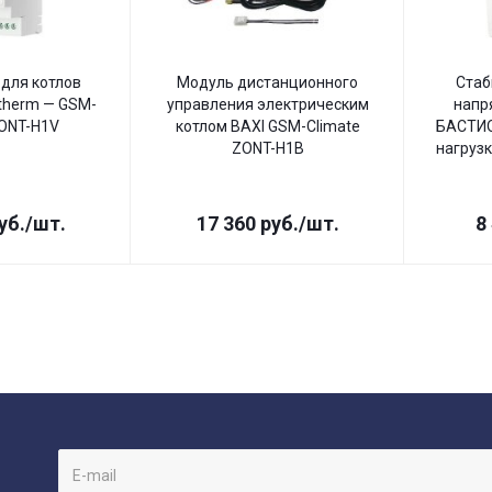
для котлов
Модуль дистанционного
Стаб
therm — GSM-
управления электрическим
напр
ZONT-H1V
котлом BAXI GSM-Climate
БАСТИО
ZONT-H1B
нагрузк
уб.
/шт.
17 360
руб.
/шт.
8