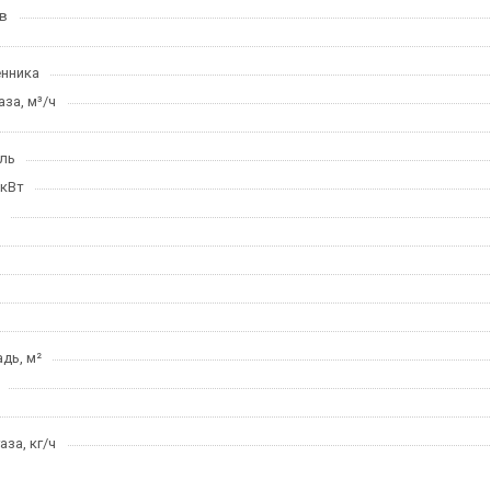
в
нника
за, м³/ч
ль
 кВт
дь, м²
за, кг/ч