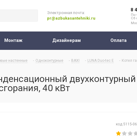
8 
Электронная почта:
Пн–
pr@azbukasantehniki.ru
Сб 
Мос
Монтаж
Дизайнерам
Оплата
овые настенные
-
Одноконтурные
-
BAXI
-
LUNA Duo-tec E
-
Котел г
нденсационный двухконтурный 
сгорания, 40 кВт
код 5115-0