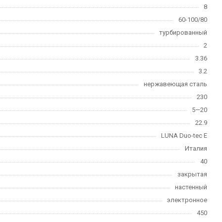
8
60-100/80
турбированный
2
3.36
3.2
нержавеющая сталь
230
5—20
22.9
LUNA Duo-tec E
Италия
40
закрытая
настенный
электронное
450