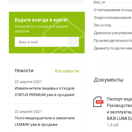
Вес, кг
Отапливаемая площа
Энергонезависимый
Будьте всегда в курсе!
Тип котла
Узнавайте о скидках и акциях
первым
Диапазон регулировк
Производительность 
Диаметр подключени
Новости
Все новости
Документы
22 апреля 2021
Измельчители пищевых отходов
STATUS PREMIUM уже в продаже!
Паспорт изд
Руководство
22 апреля 2021
и эксплуата
Полотенцесушители и смесители
BAXI LUNA Du
LEMARK уже в продаже
1,4 мб