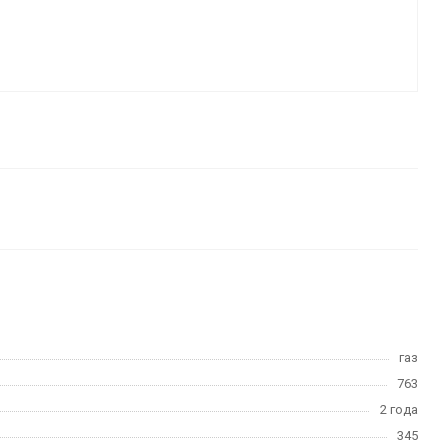
газ
763
2 года
345