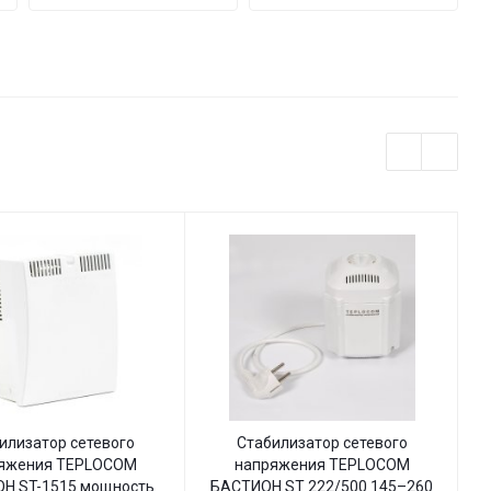
145–260
145–260
В
В с
индикацией
илизатор сетевого
Стабилизатор сетевого
яжения TEPLOCOM
напряжения TEPLOCOM
Н ST-1515 мощность
БАСТИОН ST 222/500 145–260
Б