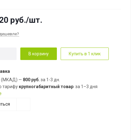
20
руб.
/шт.
дешевле?
В корзину
Купить в 1 клик
авка
е (МКАД) —
800 руб.
за 1-3 дн.
о тарифу
крупногабаритный товар
за 1–3 дня
е
ться