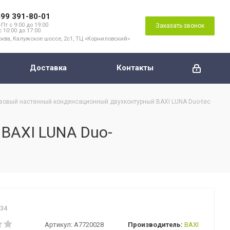
499 391-80-01
Пт с 9:00 до 19:00
Заказать звонок
с 10:00 до 17:00
ква, Калужское шоссе, 2с1, ТЦ «Корниловский»
Доставка
Контакты
азовый настенный конденсационный двухконтурный BAXI LUNA Duo-tec
BAXI LUNA Duo-
634
Артикул:
A7720028
Производитель:
BAXI