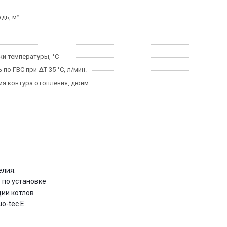
дь, м²
и температуры, °C
по ГВС при ΔT 35 °C, л/мин.
я контура отопления, дюйм
елия.
 по установке
ции котлов
o-tec E