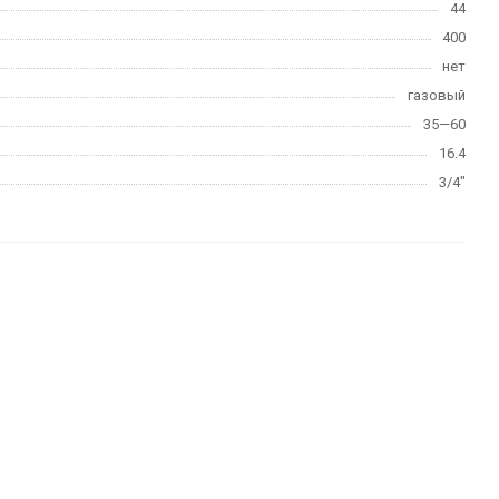
44
400
нет
газовый
35—60
16.4
3/4"