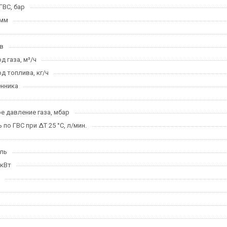
ГВС, бар
 мм
в
 газа, м³/ч
д топлива, кг/ч
нника
е давление газа, мбар
по ГВС при ΔT 25 °C, л/мин.
ль
 кВт