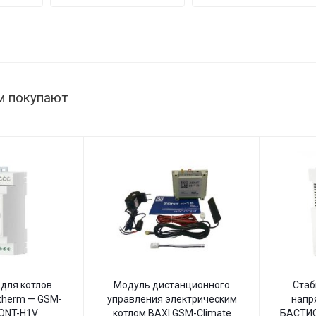
мощность
222/500
нагрузки
145–260
1515 Вт,
В
145–260
В,
настенный
м покупают
для котлов
Модуль дистанционного
Стаб
therm — GSM-
управления электрическим
напр
ZONT-H1V
котлом BAXI GSM-Climate
БАСТИО