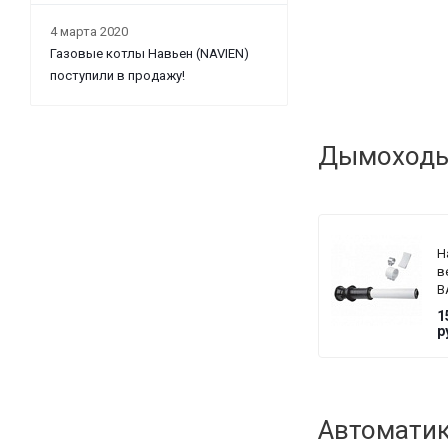
4 марта 2020
Газовые котлы Навьен (NAVIEN)
поступили в продажу!
Дымоходы 
Н
в
B
6
1
м
р
к
т
д
1
Автоматик