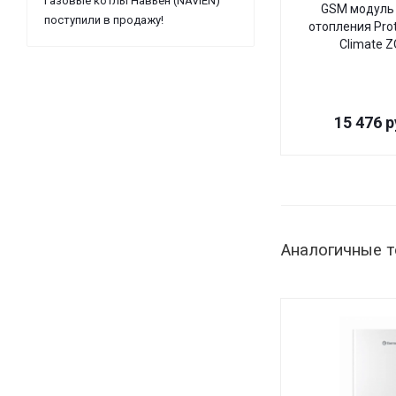
Газовые котлы Навьен (NAVIEN)
GSM модуль 
поступили в продажу!
отопления Pro
Climate 
15 476
р
Аналогичные 