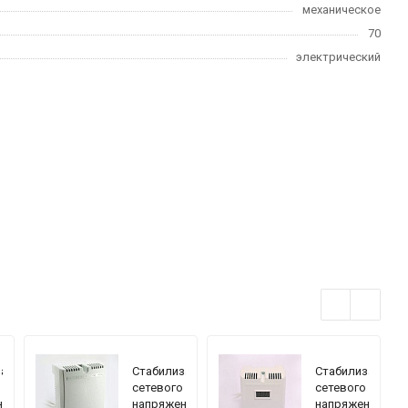
механическое
70
электрический
затор
Стабилизатор
Стабилизатор
сетевого
сетевого
ния
напряжения
напряжения