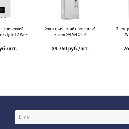
ектрический
Электрический настенный
Электр
izzly 5-12 Wi-Fi
котел ЭВАН С2 9
W
уб.
/шт.
39 760
руб.
/шт.
76