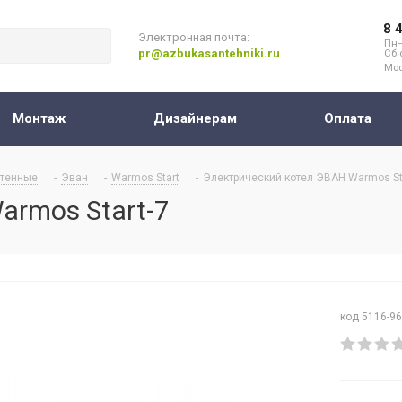
8 
Электронная почта:
Пн–
pr@azbukasantehniki.ru
Сб 
Мос
Монтаж
Дизайнерам
Оплата
тенные
-
Эван
-
Warmos Start
-
Электрический котел ЭВАН Warmos St
armos Start-7
код 5116-9