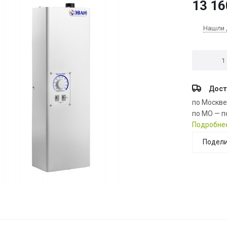
13 16
Нашли 
Дост
по Москв
по МО — п
Подробне
Подели