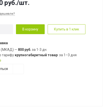
0
руб.
/шт.
дешевле?
В корзину
Купить в 1 клик
авка
е (МКАД) —
800 руб.
за 1-3 дн.
о тарифу
крупногабаритный товар
за 1–3 дня
е
ться