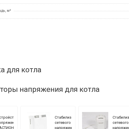
дь, м²
а для котла
торы напряжения для котла
стройство
Стабилизатор
Стабили
опряжения
сетевого
сетевого
АСТИОН
напряжения
напряже