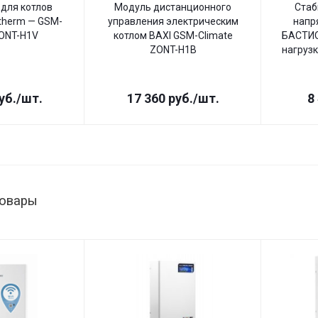
для котлов
Модуль дистанционного
Стаб
therm — GSM-
управления электрическим
напр
ZONT-H1V
котлом BAXI GSM-Climate
БАСТИО
ZONT-H1B
нагрузк
уб.
/шт.
17 360
руб.
/шт.
8
товары