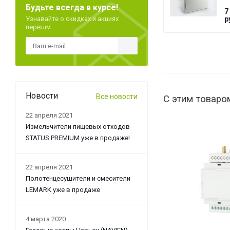
Будьте всегда в курсе!
T
7
G
Узнавайте о скидках и акциях
р
первым
Новости
Все новости
С этим товаро
22 апреля 2021
Измельчители пищевых отходов
STATUS PREMIUM уже в продаже!
22 апреля 2021
Полотенцесушители и смесители
LEMARK уже в продаже
4 марта 2020