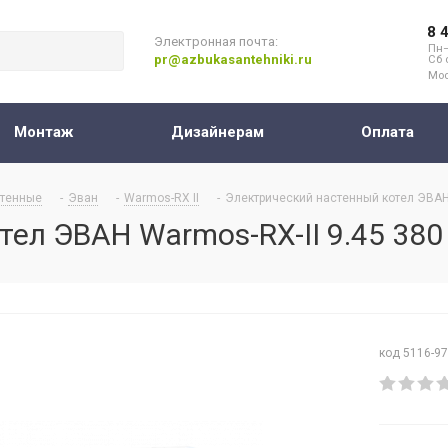
8 
Электронная почта:
Пн–
pr@azbukasantehniki.ru
Сб 
Мос
Монтаж
Дизайнерам
Оплата
тенные
-
Эван
-
Warmos-RX II
-
Электрический настенный котел ЭВАН 
ел ЭВАН Warmos-RX-II 9.45 380
код 5116-9