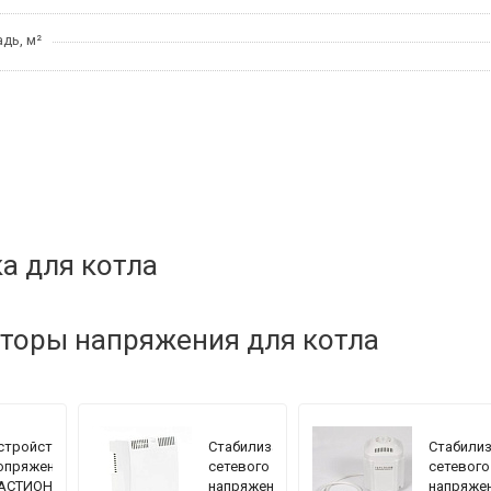
дь, м²
а для котла
торы напряжения для котла
стройство
Стабилизатор
Стабили
опряжения
сетевого
сетевого
АСТИОН
напряжения
напряже