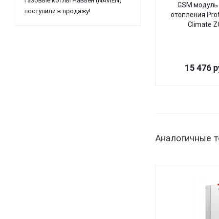
Газовые котлы Навьен (NAVIEN)
GSM модуль 
поступили в продажу!
отопления Pro
Climate 
15 476
р
Аналогичные 