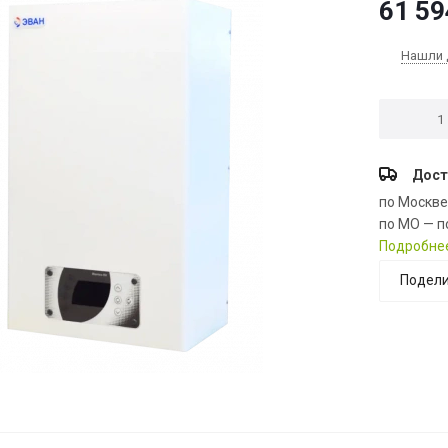
61 59
Нашли 
Дост
по Москв
по МО — п
Подробне
Подели