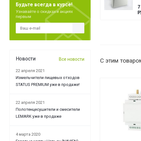
Будьте всегда в курсе!
T
7
G
Узнавайте о скидках и акциях
р
первым
Новости
Все новости
С этим товаро
22 апреля 2021
Измельчители пищевых отходов
STATUS PREMIUM уже в продаже!
22 апреля 2021
Полотенцесушители и смесители
LEMARK уже в продаже
4 марта 2020