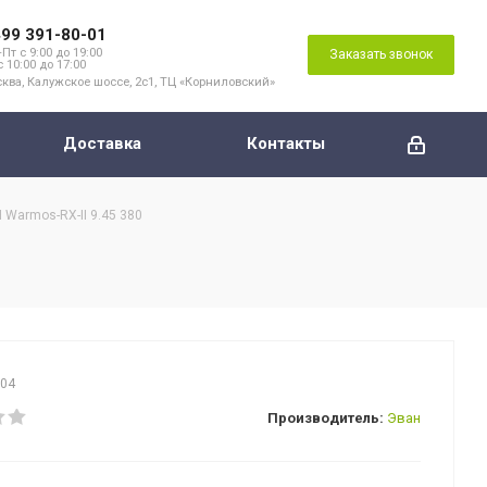
499 391-80-01
Пт с 9:00 до 19:00
Заказать звонок
с 10:00 до 17:00
ква, Калужское шоссе, 2с1, ТЦ «Корниловский»
Доставка
Контакты
Warmos-RX-II 9.45 380
704
Производитель:
Эван