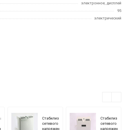
электронное, дисплей
95
электрический
затор
Стабилизатор
Стабилизатор
сетевого
сетевого
ния
напряжения
напряжения