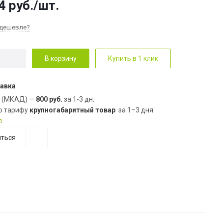
4
руб.
/шт.
дешевле?
В корзину
Купить в 1 клик
авка
е (МКАД) —
800 руб.
за 1-3 дн.
о тарифу
крупногабаритный товар
за 1–3 дня
е
ться