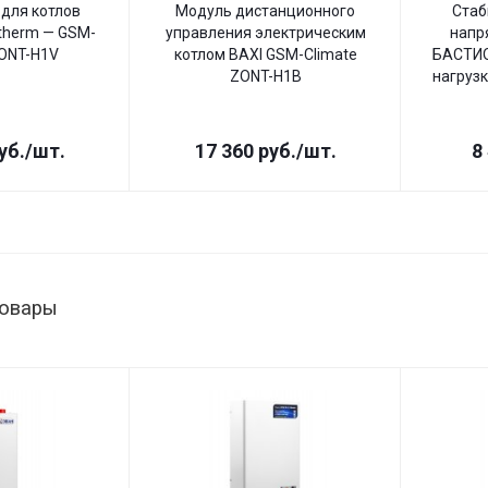
для котлов
Модуль дистанционного
Стаб
therm — GSM-
управления электрическим
напр
ZONT-H1V
котлом BAXI GSM-Climate
БАСТИО
ZONT-H1B
нагрузк
уб.
/шт.
17 360
руб.
/шт.
8
товары