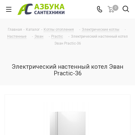
0
Главная
-
Каталог
-
Котлы отопления
-
Электрические котлы
-
Настенные
-
Эван
-
Practic
-
Электрический настенный котел
Эван Practic-36
Электрический настенный котел Эван
Practic-36