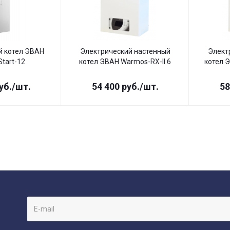
й котел ЭВАН
Электрический настенный
Элект
tart-12
котел ЭВАН Warmos-RX-II 6
котел Э
уб.
/шт.
54 400
руб.
/шт.
58