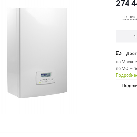
274 4
Нашли 
Дост
по Москв
по МО — п
Подробне
Подели