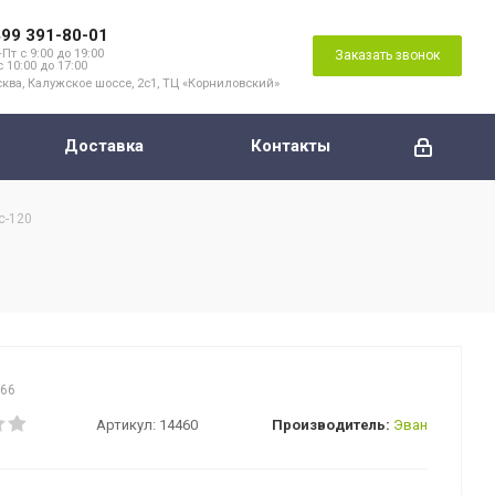
499 391-80-01
Пт с 9:00 до 19:00
Заказать звонок
с 10:00 до 17:00
ква, Калужское шоссе, 2с1, ТЦ «Корниловский»
Доставка
Контакты
c-120
666
Артикул:
14460
Производитель:
Эван