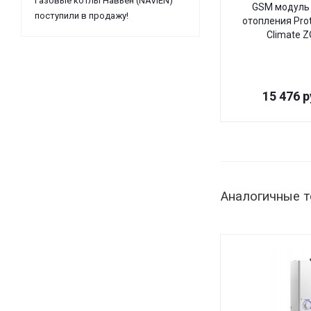
Газовые котлы Навьен (NAVIEN)
GSM модуль 
поступили в продажу!
отопления Pro
Climate 
15 476
р
Аналогичные 