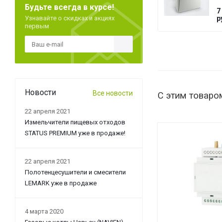
Будьте всегда в курсе!
T
7
G
Узнавайте о скидках и акциях
р
первым
Новости
Все новости
С этим товаро
22 апреля 2021
Измельчители пищевых отходов
STATUS PREMIUM уже в продаже!
22 апреля 2021
Полотенцесушители и смесители
LEMARK уже в продаже
4 марта 2020