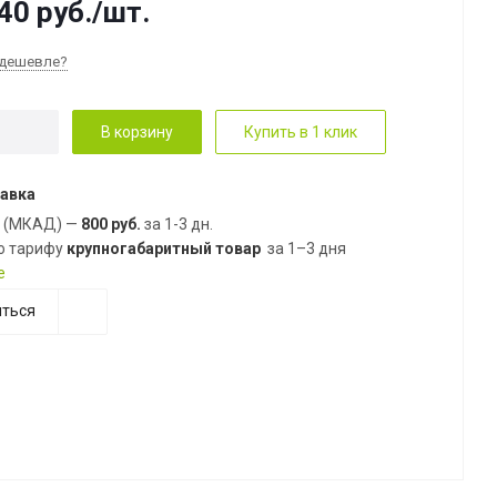
40
руб.
/шт.
дешевле?
В корзину
Купить в 1 клик
авка
е (МКАД) —
800 руб.
за 1-3 дн.
о тарифу
крупногабаритный товар
за 1–3 дня
е
ться