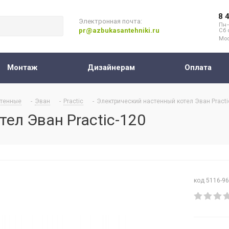
8 
Электронная почта:
Пн–
pr@azbukasantehniki.ru
Сб 
Мос
Монтаж
Дизайнерам
Оплата
тенные
-
Эван
-
Practic
-
Электрический настенный котел Эван Practi
ел Эван Practic-120
код 5116-9