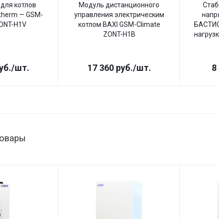
для котлов
Модуль дистанционного
Стаб
therm — GSM-
управления электрическим
напр
ZONT-H1V
котлом BAXI GSM-Climate
БАСТИО
ZONT-H1B
нагрузк
уб.
/шт.
17 360
руб.
/шт.
8
товары