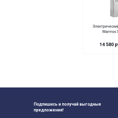
Электрически
Warmos S
14 580
р
Подпишись и получай выгодные
предложения!