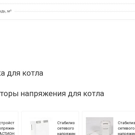
дь, м²
а для котла
торы напряжения для котла
стройство
Стабилизатор
Стабили
опряжения
сетевого
сетевого
АСТИОН
напряжения
напряже