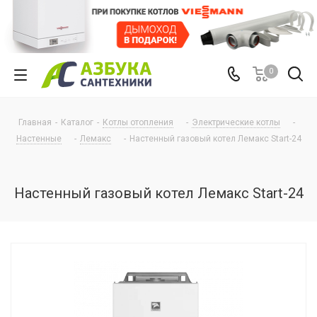
0
Главная
-
Каталог
-
Котлы отопления
-
Электрические котлы
-
Настенные
-
Лемакс
-
Настенный газовый котел Лемакс Start-24
Настенный газовый котел Лемакс Start-24