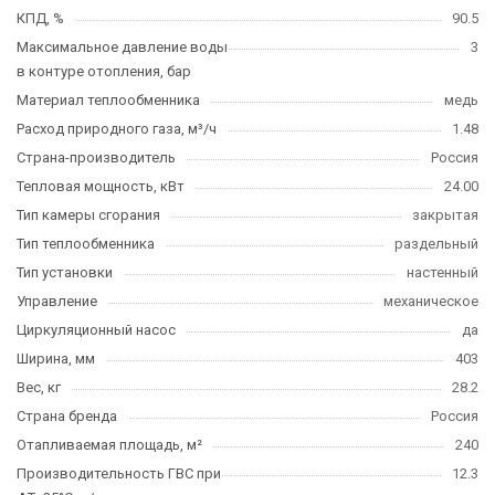
КПД, %
90.5
Максимальное давление воды
3
в контуре отопления, бар
Материал теплообменника
медь
Расход природного газа, м³/ч
1.48
Страна-производитель
Россия
Тепловая мощность, кВт
24.00
Тип камеры сгорания
закрытая
Тип теплообменника
раздельный
Тип установки
настенный
Управление
механическое
Циркуляционный насос
да
Ширина, мм
403
Вес, кг
28.2
Страна бренда
Россия
Отапливаемая площадь, м²
240
Производительность ГВС при
12.3