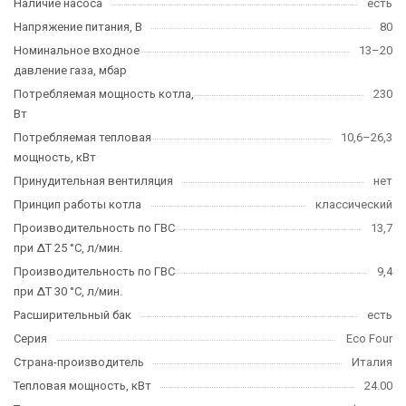
Наличие насоса
есть
Напряжение питания, В
80
Номинальное входное
13–20
давление газа, мбар
Потребляемая мощность котла,
230
Вт
Потребляемая тепловая
10,6–26,3
мощность, кВт
Принудительная вентиляция
нет
Принцип работы котла
классический
Производительность по ГВС
13,7
при ΔT 25 °C, л/мин.
Производительность по ГВС
9,4
при ΔT 30 °C, л/мин.
Расширительный бак
есть
Серия
Eco Four
Страна-производитель
Италия
Тепловая мощность, кВт
24.00