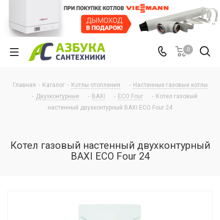
0
Главная
-
Каталог
-
Котлы отопления
-
Настенные газовые котлы
-
Двухконтурные
-
BAXI
-
ECO Four
-
Котел газовый
настенный двухконтурный BAXI ECO Four 24
Котел газовый настенный двухконтурный
BAXI ECO Four 24