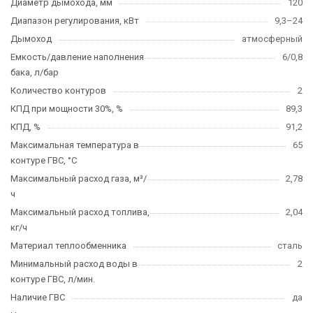
Диаметр дымохода, мм
120
Диапазон регулирования, кВт
9,3–24
Дымоход
атмосферный
Емкость/давление наполнения
6/0,8
бака, л/бар
Количество контуров
2
КПД при мощности 30%, %
89,3
КПД, %
91,2
Максимальная температура в
65
контуре ГВС, °C
Максимальный расход газа, м³/
2,78
ч
Максимальный расход топлива,
2,04
кг/ч
Материал теплообменника
сталь
Минимальный расход воды в
2
контуре ГВС, л/мин.
Наличие ГВС
да