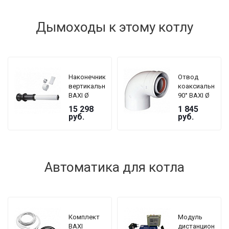
Дымоходы к этому котлу
Наконечник
Отвод
вертикальный
коаксиальный
BAXI Ø
90° BAXI Ø
60/100 мм
60/100 мм,
15 298
1 845
для
без муфты
руб.
руб.
коаксиальной
трубы,
длина 1000
мм
Автоматика для котла
Комплект
Модуль
BAXI
дистанционного