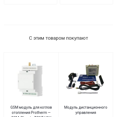
ST-1515
мощность
нагрузки
1515 Вт,
145–260 В,
настенный
С этим товаром покупают
GSM модуль для котлов
Модуль дистанционного
отопления Protherm —
управления