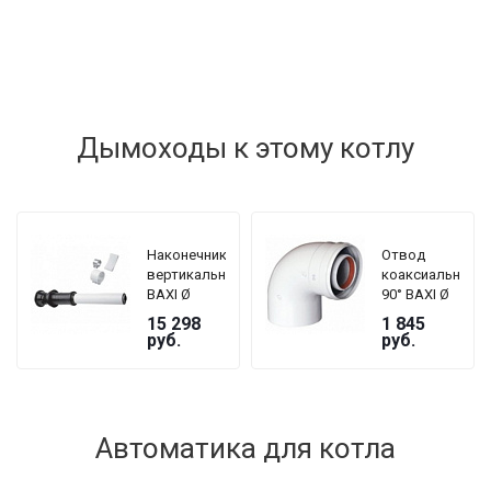
Дымоходы к этому котлу
Наконечник
Отвод
вертикальный
коаксиальный
BAXI Ø
90° BAXI Ø
60/100 мм
60/100 мм,
15 298
1 845
для
без муфты
руб.
руб.
коаксиальной
трубы,
длина 1000
мм
Автоматика для котла