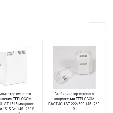
индикацией
илизатор сетевого
Стабилизатор сетевого
яжения TEPLOCOM
напряжения TEPLOCOM
Н ST-1515 мощность
БАСТИОН ST 222/500 145–260
Б
и 1515 Вт, 145–260 В,
В