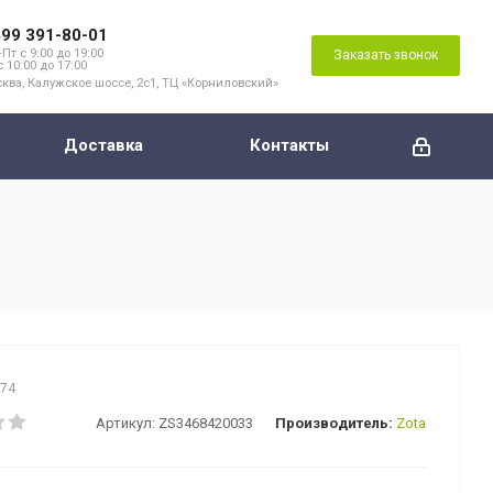
499 391-80-01
Пт с 9:00 до 19:00
Заказать звонок
с 10:00 до 17:00
ква, Калужское шоссе, 2с1, ТЦ «Корниловский»
Доставка
Контакты
174
Артикул:
ZS3468420033
Производитель:
Zota