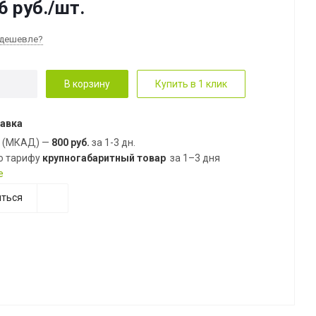
6
руб.
/шт.
дешевле?
В корзину
Купить в 1 клик
авка
е (МКАД) —
800 руб.
за 1-3 дн.
о тарифу
крупногабаритный товар
за 1–3 дня
е
ться