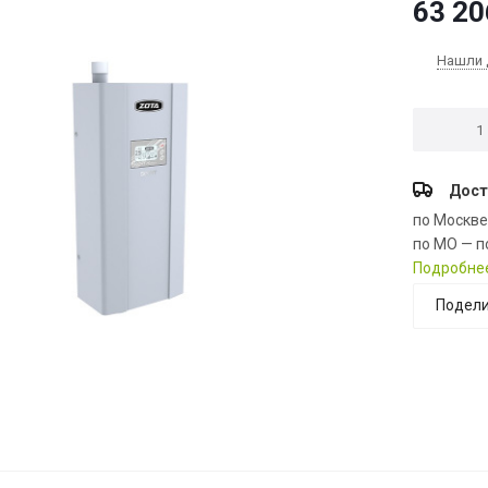
63 20
Нашли 
Дост
по Москв
по МО — п
Подробне
Подели