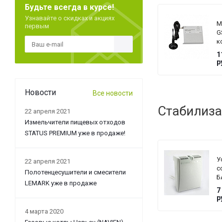
Будьте всегда в курсе!
Узнавайте о скидках и акциях
М
первым
G
к
Z
1
с
р
L
Новости
Все новости
Стабилиза
22 апреля 2021
Измельчители пищевых отходов
STATUS PREMIUM уже в продаже!
У
22 апреля 2021
с
Полотенцесушители и смесители
Б
LEMARK уже в продаже
T
7
G
р
4 марта 2020