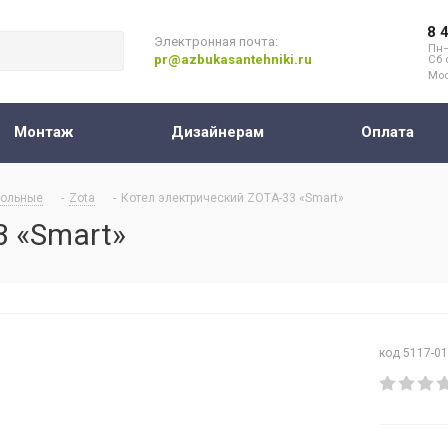
8 
Электронная почта:
Пн–
pr@azbukasantehniki.ru
Сб 
Мос
Монтаж
Дизайнерам
Оплата
ольные
-
Zota
-
Котел электрический ZOTA-33 «Smart»
3 «Smart»
код 5117-0