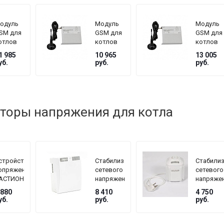
одуль
Модуль
Модуль
SM для
GSM для
GSM для
отлов
котлов
котлов
OTA
ZOTA
ZOTA
1 985
10 965
13 005
ерии
серии
серии
уб.
руб.
руб.
ux, MK
Magna
Pellet,
Стахано
торы напряжения для котла
стройство
Стабилизатор
Стабили
опряжения
сетевого
сетевого
АСТИОН
напряжения
напряже
EPLOCOM
TEPLOCOM
TEPLOC
 880
8 410
4 750
F
БАСТИОН
БАСТИО
уб.
руб.
руб.
ST-1515
ST
мощность
222/500
нагрузки
145–260