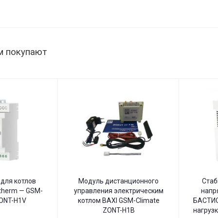
1515 Вт,
В
145–260
В,
настенный
м покупают
для котлов
Модуль дистанционного
Стаб
therm — GSM-
управления электрическим
напр
ZONT-H1V
котлом BAXI GSM-Climate
БАСТИО
ZONT-H1B
нагрузк