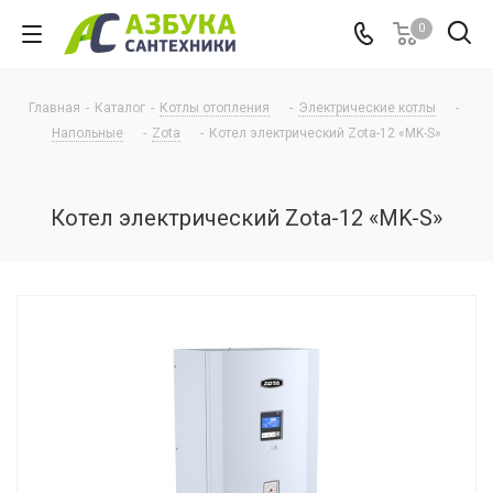
0
Главная
-
Каталог
-
Котлы отопления
-
Электрические котлы
-
Напольные
-
Zota
-
Котел электрический Zota-12 «MK-S»
Котел электрический Zota-12 «MK-S»