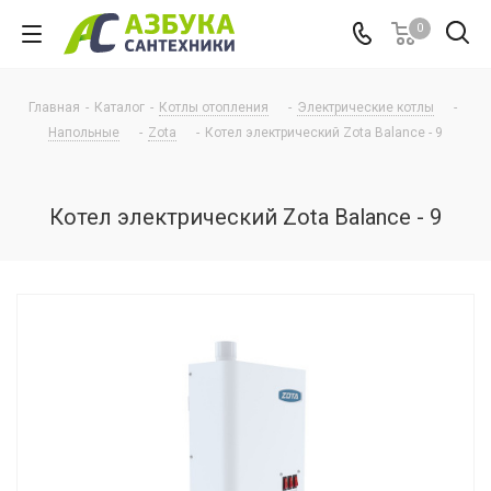
0
Главная
-
Каталог
-
Котлы отопления
-
Электрические котлы
-
Напольные
-
Zota
-
Котел электрический Zota Balance - 9
Котел электрический Zota Balance - 9