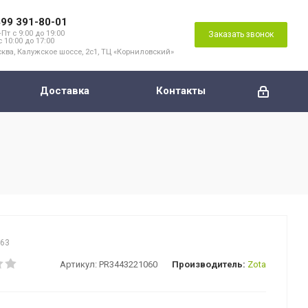
499 391-80-01
Пт с 9:00 до 19:00
Заказать звонок
с 10:00 до 17:00
ква, Калужское шоссе, 2с1, ТЦ «Корниловский»
Доставка
Контакты
163
Артикул:
PR3443221060
Производитель:
Zota