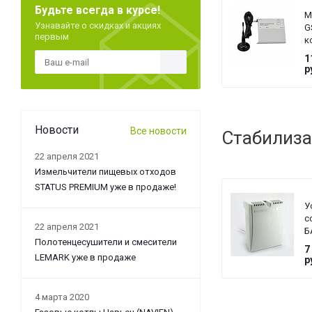
Будьте всегда в курсе!
М
Узнавайте о скидках и акциях
G
первым
к
Z
1
с
р
L
Новости
Все новости
Стабилиза
22 апреля 2021
Измельчители пищевых отходов
STATUS PREMIUM уже в продаже!
У
с
22 апреля 2021
Б
Полотенцесушители и смесители
T
7
G
LEMARK уже в продаже
р
4 марта 2020