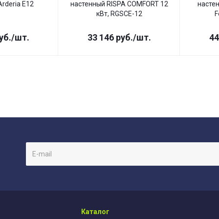
rderia E12
настенный RISPA COMFORT 12
насте
кВт, RGSCE-12
F
уб.
/шт.
33 146
руб.
/шт.
44
Каталог