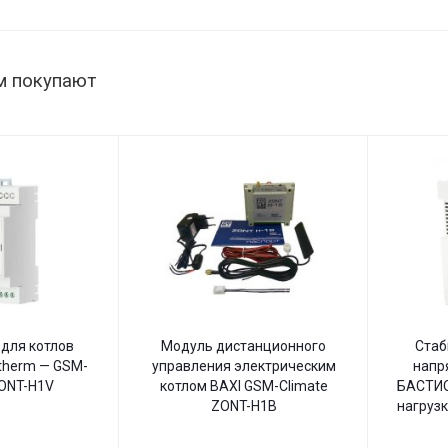
145–260
В,
настенный
м покупают
для котлов
Модуль дистанционного
Стаб
therm — GSM-
управления электрическим
напр
ZONT-H1V
котлом BAXI GSM-Climate
БАСТИО
ZONT-H1B
нагрузк