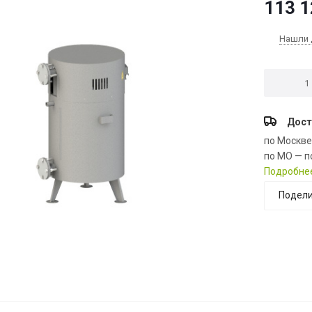
113 1
Нашли 
Дост
по Москв
по МО — п
Подробне
Подели