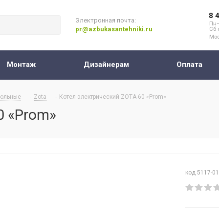
8 
Электронная почта:
Пн–
pr@azbukasantehniki.ru
Сб 
Мос
Монтаж
Дизайнерам
Оплата
ольные
-
Zota
-
Котел электрический ZOTA-60 «Prom»
0 «Prom»
код 5117-0