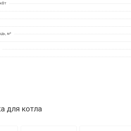
 кВт
дь, м²
а для котла