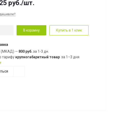
25
руб.
/шт.
дешевле?
В корзину
Купить в 1 клик
авка
е (МКАД) —
800 руб.
за 1-3 дн.
о тарифу
крупногабаритный товар
за 1–3 дня
е
ться