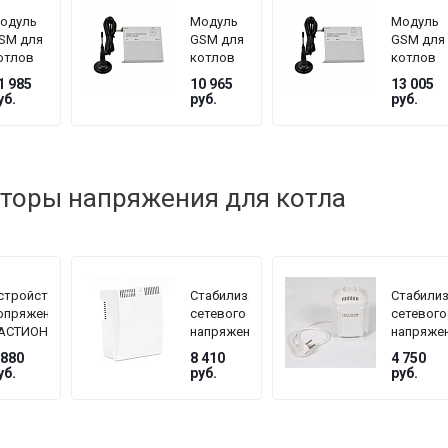
одуль
Модуль
Модуль
SM для
GSM для
GSM для
отлов
котлов
котлов
OTA
ZOTA
ZOTA
1 985
10 965
13 005
ерии
серии
серии
уб.
руб.
руб.
ux, MK
Magna
Pellet,
Стахано
торы напряжения для котла
стройство
Стабилизатор
Стабили
опряжения
сетевого
сетевого
АСТИОН
напряжения
напряже
EPLOCOM
TEPLOCOM
TEPLOC
 880
8 410
4 750
F
БАСТИОН
БАСТИО
уб.
руб.
руб.
ST-1515
ST
мощность
222/500
нагрузки
145–260
1515 Вт,
В