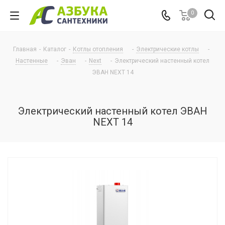
0
Главная
-
Каталог
-
Котлы отопления
-
Электрические котлы
-
Настенные
-
Эван
-
Next
-
Электрический настенный котел
ЭВАН NEXT 14
Электрический настенный котел ЭВАН
NEXT 14