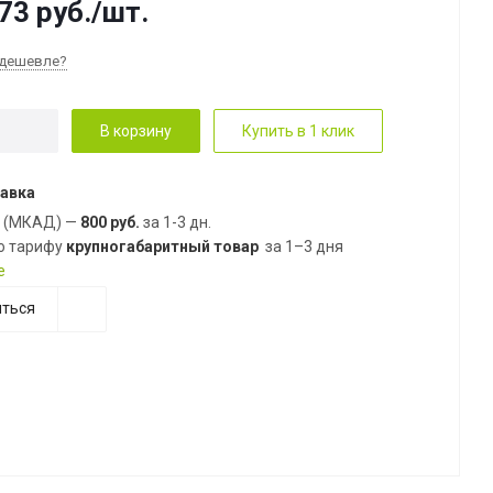
73
руб.
/шт.
дешевле?
В корзину
Купить в 1 клик
авка
е (МКАД) —
800 руб.
за 1-3 дн.
о тарифу
крупногабаритный товар
за 1–3 дня
е
ться