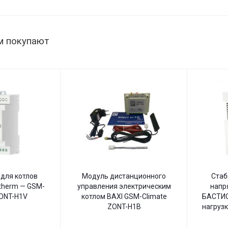
145–260
В,
настенный
м покупают
для котлов
Модуль дистанционного
Стаб
therm — GSM-
управления электрическим
напр
ZONT-H1V
котлом BAXI GSM-Climate
БАСТИО
ZONT-H1B
нагрузк