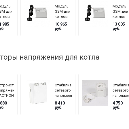
одуль
Модуль
Модуль
SM для
GSM для
GSM для
отлов
котлов
котлов
OTA
ZOTA
ZOTA
1 985
10 965
13 005
ерии
серии
серии
уб.
руб.
руб.
ux, MK
Magna
Pellet,
Стахано
торы напряжения для котла
стройство
Стабилизатор
Стабили
опряжения
сетевого
сетевого
АСТИОН
напряжения
напряже
EPLOCOM
TEPLOCOM
TEPLOC
 880
8 410
4 750
F
БАСТИОН
БАСТИО
уб.
руб.
руб.
ST-1515
ST
мощность
222/500
нагрузки
145–260
1515 Вт,
В