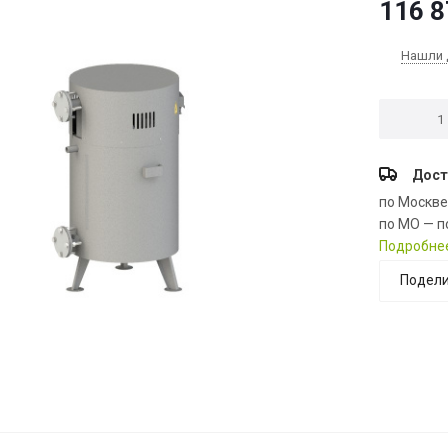
116 8
Нашли 
Дост
по Москв
по МО — п
Подробне
Подели