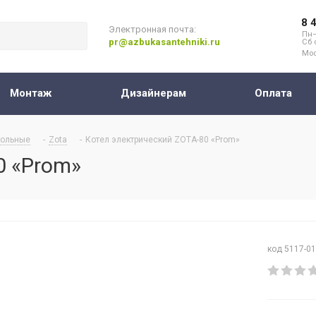
8 
Электронная почта:
Пн–
pr@azbukasantehniki.ru
Сб 
Мос
Монтаж
Дизайнерам
Оплата
ольные
-
Zota
-
Котел электрический ZOTA-80 «Prom»
0 «Prom»
код 5117-0