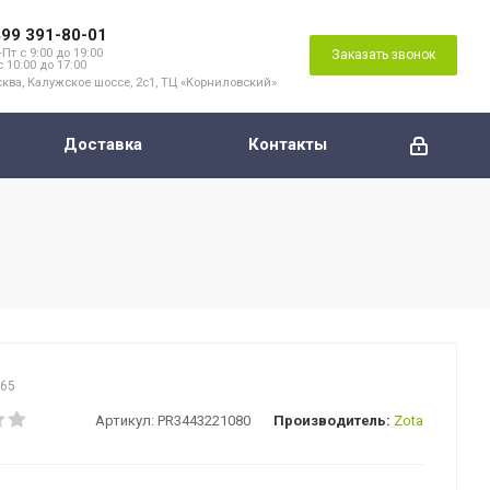
499 391-80-01
Пт с 9:00 до 19:00
Заказать звонок
с 10:00 до 17:00
ква, Калужское шоссе, 2с1, ТЦ «Корниловский»
Доставка
Контакты
165
Артикул:
PR3443221080
Производитель:
Zota