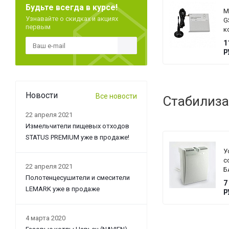
Будьте всегда в курсе!
М
Узнавайте о скидках и акциях
G
первым
к
Z
1
с
р
L
Новости
Все новости
Стабилиза
22 апреля 2021
Измельчители пищевых отходов
STATUS PREMIUM уже в продаже!
У
с
22 апреля 2021
Б
Полотенцесушители и смесители
T
7
G
LEMARK уже в продаже
р
4 марта 2020