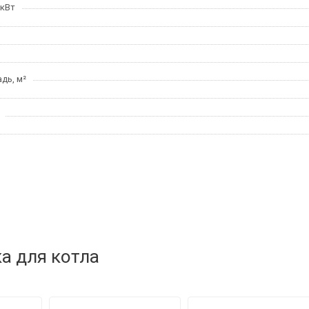
 кВт
дь, м²
а для котла