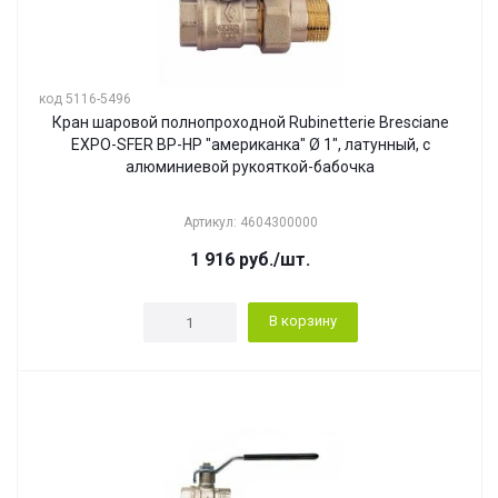
код 5116-5496
Кран шаровой полнопроходной Rubinetterie Bresciane
EXPO-SFER ВР-НР "американка" Ø 1", латунный, с
алюминиевой рукояткой-бабочка
Артикул: 4604300000
1 916
руб.
/шт.
В корзину