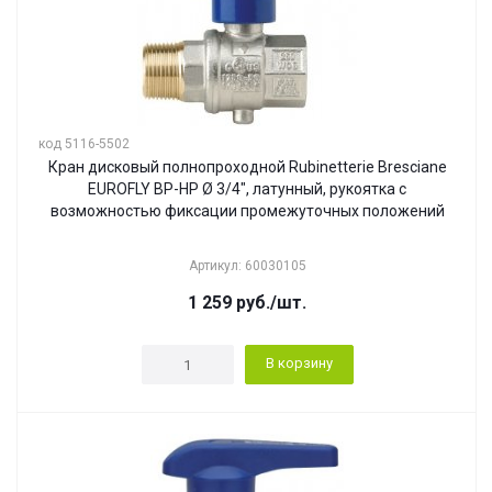
код 5116-5502
Кран дисковый полнопроходной Rubinetterie Bresciane
EUROFLY ВР-НР Ø 3/4", латунный, рукоятка с
возможностью фиксации промежуточных положений
Артикул: 60030105
1 259
руб.
/шт.
В корзину