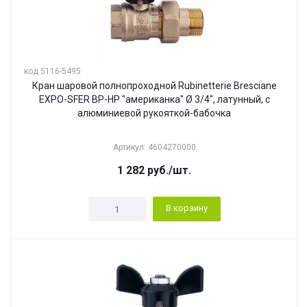
код 5116-5495
Кран шаровой полнопроходной Rubinetterie Bresciane
EXPO-SFER ВР-НР "американка" Ø 3/4", латунный, с
алюминиевой рукояткой-бабочка
Артикул: 4604270000
1 282
руб.
/шт.
В корзину