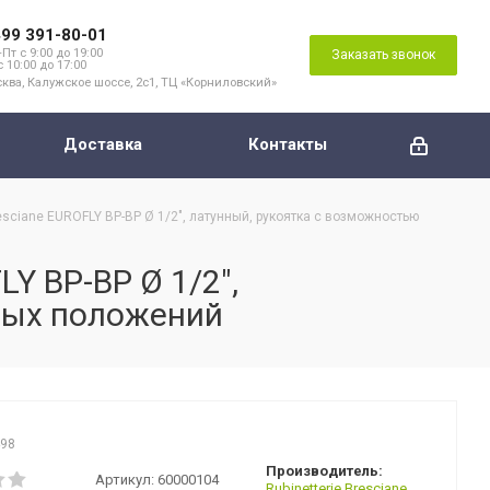
499 391-80-01
Пт с 9:00 до 19:00
Заказать звонок
с 10:00 до 17:00
ква, Калужское шоссе, 2с1, ТЦ «Корниловский»
Доставка
Контакты
sciane EUROFLY ВР-ВР Ø 1/2", латунный, рукоятка с возможностью
Y ВР-ВР Ø 1/2",
ных положений
498
Производитель:
Артикул:
60000104
Rubinetterie Bresciane