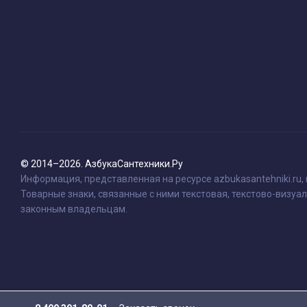
© 2014–2026. АзбукаСантехники.Ру
Информация, представленная на ресурсе azbukasantehniki.ru,
Товарные знаки, связанные с ними текстовая, текстово-визуал
законным владельцам.