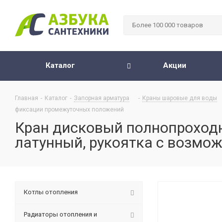
Каталог
Акции
Главная
-
Каталог
-
Запорная арматура
-
Краны шаровые для воды
фиксации промежуточных положений
Кран дисковый полнопроходной
латунный, рукоятка с возм
Котлы отопления
Радиаторы отопления и