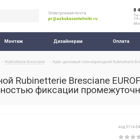
8 
Электронная почта:
Пн–
pr@azbukasantehniki.ru
Сб 
Мос
Монтаж
Дизайнерам
Оплата
-
Rubinetterie Bresciane
-
Кран дисковый полнопроходной Rubinetterie Bre
 Rubinetterie Bresciane EUROFL
ожностью фиксации промежуточ
код 5116-5