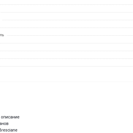
ль
 описание
анов
 Bresciane