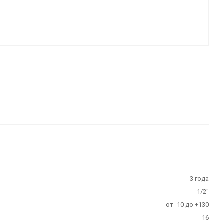
3 года
1/2"
от -10 до +130
16