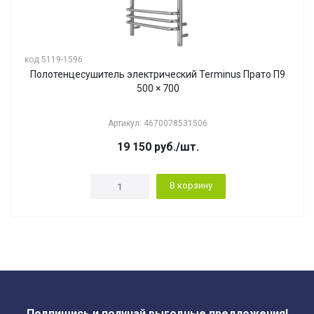
код 5119-1596
Полотенцесушитель электрический Terminus Прато П9
500 × 700
Артикул: 4670078531506
19 150
руб.
/шт.
В корзину
Подпишись и получай выгодные предложения!